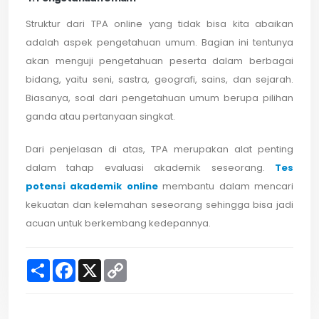
Struktur dari TPA online yang tidak bisa kita abaikan
adalah aspek pengetahuan umum. Bagian ini tentunya
akan menguji pengetahuan peserta dalam berbagai
bidang, yaitu seni, sastra, geografi, sains, dan sejarah.
Biasanya, soal dari pengetahuan umum berupa pilihan
ganda atau pertanyaan singkat.
Dari penjelasan di atas, TPA merupakan alat penting
dalam tahap evaluasi akademik seseorang.
Tes
potensi akademik online
membantu dalam mencari
kekuatan dan kelemahan seseorang sehingga bisa jadi
acuan untuk berkembang kedepannya.
S
F
X
C
h
a
o
a
c
p
r
e
y
e
b
L