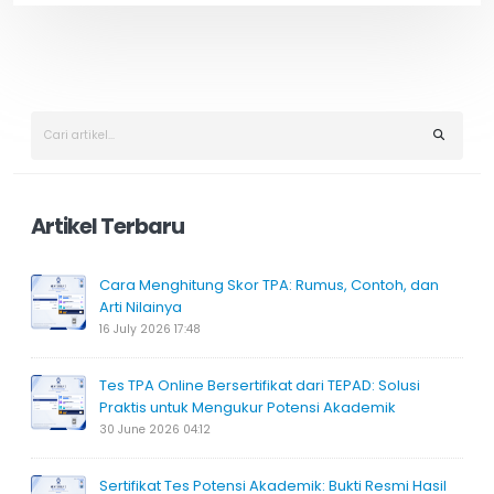
o
i
o
n
k
k
Artikel Terbaru
Cara Menghitung Skor TPA: Rumus, Contoh, dan
Arti Nilainya
16 July 2026 17:48
Tes TPA Online Bersertifikat dari TEPAD: Solusi
Praktis untuk Mengukur Potensi Akademik
30 June 2026 04:12
Sertifikat Tes Potensi Akademik: Bukti Resmi Hasil