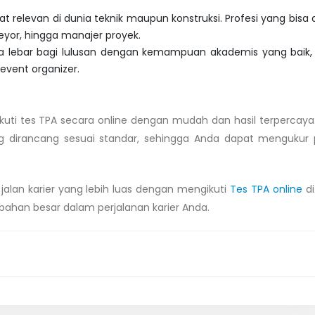
at relevan di dunia teknik maupun konstruksi. Profesi yang bisa 
urveyor, hingga manajer proyek.
ka lebar bagi lulusan dengan kemampuan akademis yang baik, 
 event organizer.
ikuti tes TPA secara online dengan mudah dan hasil terpercaya
g dirancang sesuai standar, sehingga Anda dapat mengukur 
lan karier yang lebih luas dengan mengikuti
Tes TPA online
d
bahan besar dalam perjalanan karier Anda.