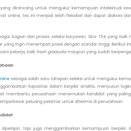
i yang dirancang untuk mengukur kemampuan intelektual ses
at online, tes ini menjadi lebih fleksibel dan dapat diakses da
gai bagian dari proses seleksi karyawan. Skor TPA yang baik 
r yang ingin menempati posisi dengan standar tinggi. Berikut in
ara pekerja, baik
fresh graduate
maupun yang sudah berpenga
usahaan
nline
sebagai salah satu tahapan seleksi untuk mengukur ke
ggambarkan kapasitas dalam berpikir analitis, menyusun logika
dapat membantu perusahaan menemukan kandidat yang palin
 memperbesar peluang pelamar untuk diterima di perusahaan.
ndidat
dipelajari, tapi juga menggambarkan kemampuan berpikir. I