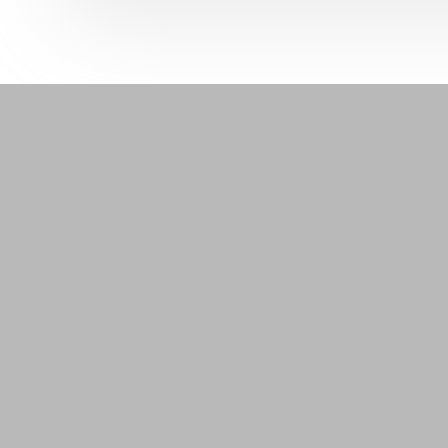
o
n
k
k