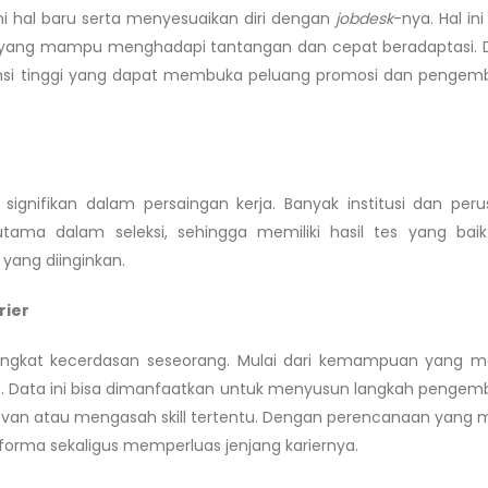
 hal baru serta menyesuaikan diri dengan
jobdesk
-nya. Hal in
n yang mampu menghadapi tantangan dan cepat beradaptasi.
tensi tinggi yang dapat membuka peluang promosi dan penge
signifikan dalam persaingan kerja. Banyak institusi dan per
tama dalam seleksi, sehingga memiliki hasil tes yang bai
yang diinginkan.
ier
gkat kecerdasan seseorang. Mulai dari kemampuan yang m
an. Data ini bisa dimanfaatkan untuk menyusun langkah penge
elevan atau mengasah skill tertentu. Dengan perencanaan yang 
orma sekaligus memperluas jenjang kariernya.