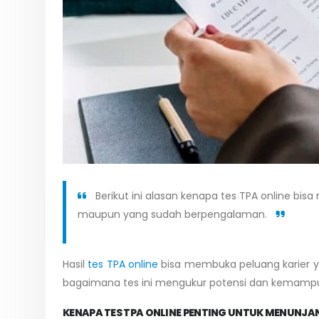
Berikut ini alasan kenapa tes TPA online bis
maupun yang sudah berpengalaman.
Hasil
tes TPA online
bisa membuka peluang karier y
bagaimana tes ini mengukur potensi dan kemampua
KENAPA TES TPA ONLINE PENTING UNTUK MENUNJA