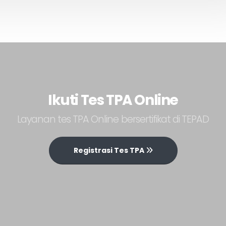
Ikuti Tes TPA Online
Layanan tes TPA Online bersertifikat di TEPAD
Registrasi Tes TPA