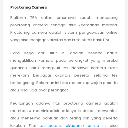
Proctoring Camera
Platform TPA online umumnya sudah memasang
proctoring kamera sebagai fitur keamanan mereka.
Proctoring camera adalah sistem pengawasan online
yang bisa menjaga validitas dan kredibilitas hasil TPA.
Cara kerja dari fitur ini adalah peserta harus
mengaktifkan kamera pada perangkat yang mereka
gunakan untuk mengikuti tes. Nantinya, kamera akan
merekam berbagai aktivitas peserta selama tes
berlangsung. Rekaman ini bisa mencakup wajah peserta
atau bisa juga layar perangkat.
Keuntungan adanya fitur proctoring camera adalah
membantu meminimalisir adanya tindakan menyontek
atau menerima bantuan dari orang lain yang peserta
lakukan. Fitur
tes potensi akademik online
ini bisa