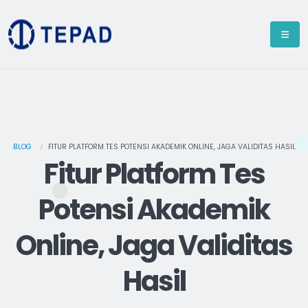
BLOG
FITUR PLATFORM TES POTENSI AKADEMIK ONLINE, JAGA VALIDITAS HASIL
Fitur Platform Tes
Potensi Akademik
Online, Jaga Validitas
Hasil