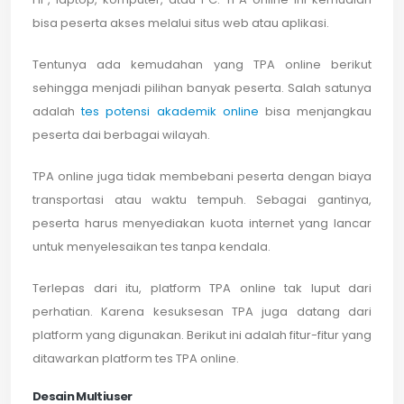
bisa peserta akses melalui situs web atau aplikasi.
Tentunya ada kemudahan yang TPA online berikut
sehingga menjadi pilihan banyak peserta. Salah satunya
adalah
tes potensi akademik online
bisa menjangkau
peserta dai berbagai wilayah.
TPA online juga tidak membebani peserta dengan biaya
transportasi atau waktu tempuh. Sebagai gantinya,
peserta harus menyediakan kuota internet yang lancar
untuk menyelesaikan tes tanpa kendala.
Terlepas dari itu, platform TPA online tak luput dari
perhatian. Karena kesuksesan TPA juga datang dari
platform yang digunakan. Berikut ini adalah fitur-fitur yang
ditawarkan platform tes TPA online.
Desain Multiuser