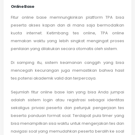
Online Base
Fitur online base memnungkinkan platform TPA bisa
peserta akses kapan dan di mana saja bermodalkan
kuota internet. Ketimbang tes online, TPA online
memakan waktu yang lebih singkat mengingat proses
penilaian yang dilakukan secara otomatis oleh sistem.
Di samping itu, sistem keamanan canggih yang bisa
mencegah kecurangan juga memastikan bahwa hasil
tes potensi akademik valid dan terpercaya.
Sejumlah fitur online base lain yang bisa Anda jumpai
adalah sistem login atau registrasi sebagai identitas
sekaligus privasi peserta dan petunjuk pengerjaan tes
beserta panduan format soal. Terdapat pula timer yang
bisa menampilkan sisa waktu untuk mengerjakan tes dan
navigasi soal yang memudahkan peserta beralih ke soal