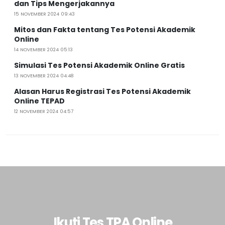
dan Tips Mengerjakannya
15 NOVEMBER 2024 09:43
Mitos dan Fakta tentang Tes Potensi Akademik
Online
14 NOVEMBER 2024 05:13
Simulasi Tes Potensi Akademik Online Gratis
13 NOVEMBER 2024 04:48
Alasan Harus Registrasi Tes Potensi Akademik
Online TEPAD
12 NOVEMBER 2024 04:57
Ikuti Tes TPA Online