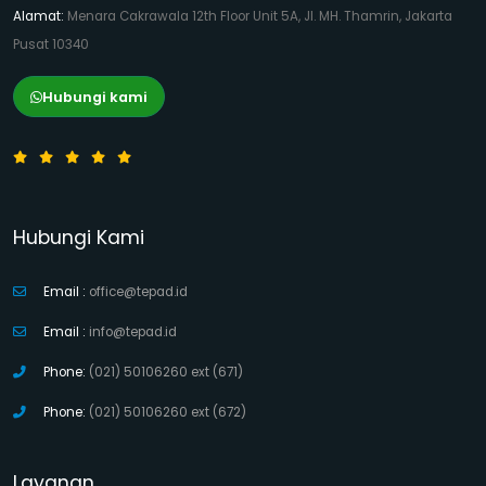
Alamat:
Menara Cakrawala 12th Floor Unit 5A, Jl. MH. Thamrin, Jakarta
Pusat 10340
Hubungi kami
Hubungi Kami
Email :
office@tepad.id
Email :
info@tepad.id
Phone:
(021) 50106260 ext (671)
Phone:
(021) 50106260 ext (672)
Layanan