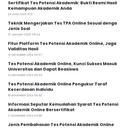
Sertifikat Tes Potensi Akademik: Bukti Resmi Hasil
Kemampuan Akademik Anda
24 JUNE 2026 21:21
Teknik Mengerjakan Tes TPA Online Sesuai denga
Jenis Soal
31 JANUARY 2025 05:34
Fitur Platform Tes Potensi Akademik Online, Jaga
Validitas Hasil
14 DECEMBER 2024 05:07
Tes Potensi Akademik Online, Kunci Sukses Masuk
Universitas dan Dapat Beasiswa
14 DECEMBER 2024 05:03
Tes Potensi Akademik Online Pengukur Taraf
Kecerdasan Individu
18 NOVEMBER 2024 06:52
Informasi Seputar Kemudahan Syarat Tes Potensi
Akademik Online Bersertifikat
17 NOVEMBER 2024 04:58
Jenis Pembahasan Tes Potensi Akademik Online