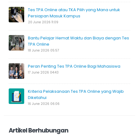
Tes TPA Online atau TKA Pilih yang Mana untuk
Persiapan Masuk Kampus
20 June 2026 11:09
Bantu Pelajar Hemat Waktu dan Biaya dengan Tes
TPA Online
18 June 2026 05:57
Peran Penting Tes TPA Online Bagi Mahasiswa
17 June 2026 04:43
Kriteria Pelaksanaan Tes TPA Online yang Wajib
Diketahui
16 June 2026 06:06
Artikel Berhubungan