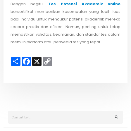
Dengan begitu,
Tes Potensi Akademik online
bersertifikat memberikan kesempatan yang lebih luas
bagi individu untuk mengukur potensi akademik mereka
secara praktis dan efisien. Namun, penting untuk tetap
memastikan validitas, keamanan, dan standar tes dalam
memilih platform atau penyedia tes yang tepat.
S
F
X
C
h
a
o
a
c
p
r
e
y
e
b
L
o
i
o
n
k
k