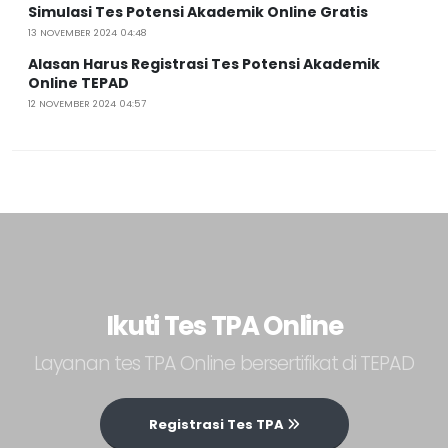
Simulasi Tes Potensi Akademik Online Gratis
13 NOVEMBER 2024 04:48
Alasan Harus Registrasi Tes Potensi Akademik
Online TEPAD
12 NOVEMBER 2024 04:57
Ikuti Tes TPA Online
Layanan tes TPA Online bersertifikat di TEPAD
Registrasi Tes TPA