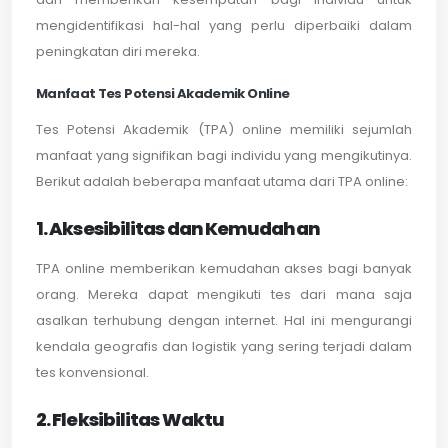
mengidentifikasi hal-hal yang perlu diperbaiki dalam
peningkatan diri mereka.
Manfaat Tes Potensi Akademik Online
Tes Potensi Akademik (TPA) online memiliki sejumlah
manfaat yang signifikan bagi individu yang mengikutinya.
Berikut adalah beberapa manfaat utama dari TPA online:
1. Aksesibilitas dan Kemudahan
TPA online memberikan kemudahan akses bagi banyak
orang. Mereka dapat mengikuti tes dari mana saja
asalkan terhubung dengan internet. Hal ini mengurangi
kendala geografis dan logistik yang sering terjadi dalam
tes konvensional.
2. Fleksibilitas Waktu