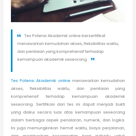
Tes Potensi Akademik online bersertifikat
menawarkan kemudahan akses, fleksibilitas waktu,
dan penilaian yang komprehensif terhadap
kemampuan akademik seseorang.
Tes Potensi Akademik online
menawarkan kemudahan
akses, fleksibilitas waktu, dan penilaian yang
komprehensif terhadap kemampuan akademik
seseorang. Sertifikasi dari tes ini dapat menjadi bukti
yang diakui secara luas atas kemampuan seseorang
dalam berbagai aspek penalaran, numerik, dan logika.
Ini juga memungkinkan hemat waktu, biaya perjalanan,
dan memberikan kesempatan bagi individu untuk