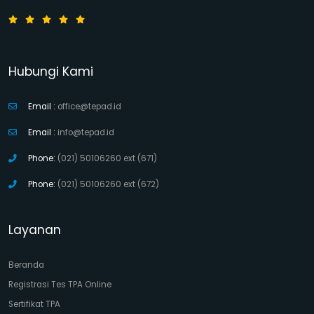
Hubungi Kami
Email :
office@tepad.id
Email :
info@tepad.id
Phone:
(021) 50106260 ext (671)
Phone:
(021) 50106260 ext (672)
Layanan
Beranda
Registrasi Tes TPA Online
Sertifikat TPA