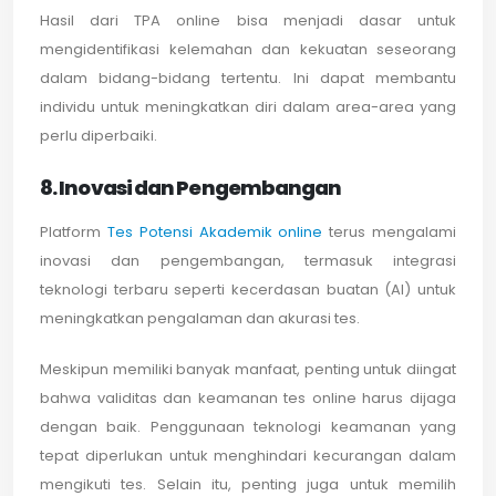
Hasil dari TPA online bisa menjadi dasar untuk
mengidentifikasi kelemahan dan kekuatan seseorang
dalam bidang-bidang tertentu. Ini dapat membantu
individu untuk meningkatkan diri dalam area-area yang
perlu diperbaiki.
8. Inovasi dan Pengembangan
Platform
Tes Potensi Akademik online
terus mengalami
inovasi dan pengembangan, termasuk integrasi
teknologi terbaru seperti kecerdasan buatan (AI) untuk
meningkatkan pengalaman dan akurasi tes.
Meskipun memiliki banyak manfaat, penting untuk diingat
bahwa validitas dan keamanan tes online harus dijaga
dengan baik. Penggunaan teknologi keamanan yang
tepat diperlukan untuk menghindari kecurangan dalam
mengikuti tes. Selain itu, penting juga untuk memilih