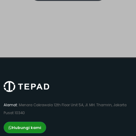
Alamat:
Menara Cakrawala 12th Floor Unit 5A, Jl. MH. Thamrin, Jakarta
Pusat 10340
Hubungi kami