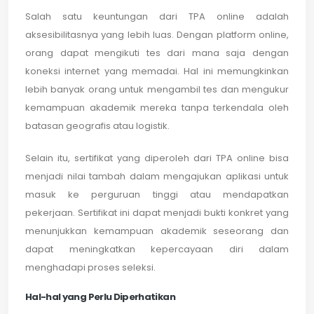
Salah satu keuntungan dari TPA online adalah
aksesibilitasnya yang lebih luas. Dengan platform online,
orang dapat mengikuti tes dari mana saja dengan
koneksi internet yang memadai. Hal ini memungkinkan
lebih banyak orang untuk mengambil tes dan mengukur
kemampuan akademik mereka tanpa terkendala oleh
batasan geografis atau logistik.
Selain itu, sertifikat yang diperoleh dari TPA online bisa
menjadi nilai tambah dalam mengajukan aplikasi untuk
masuk ke perguruan tinggi atau mendapatkan
pekerjaan. Sertifikat ini dapat menjadi bukti konkret yang
menunjukkan kemampuan akademik seseorang dan
dapat meningkatkan kepercayaan diri dalam
menghadapi proses seleksi.
Hal-hal yang Perlu Diperhatikan