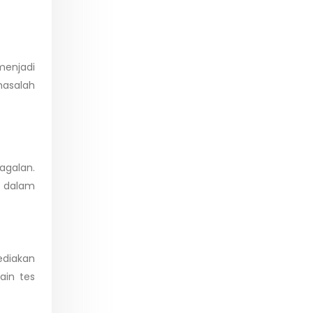
menjadi
masalah
agalan.
s dalam
ediakan
ain tes