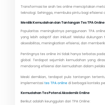
Transformasi ke arah tes online menciptakan met
teknologi. Sehingga, membuka pintu bagi efisiensi d
Menilik Kemudahan dan Tantangan Tes TPA Online
Popularitas meningkatnya penggunaan TPA onli
yang lebih adaptif dan inklusif. Melalui dukungan
aksesibilitas, meningkatkan efisiensi, dan member
Pentingnya tes online ini tidak hanya terbatas pada
global. Terdapat sejumlah kemudahan yang diras
mendorong efisiensi dan kemudahan dalam pelak
Meski demikian, terdapat pula tantangan terten
implementasi
tes TPA online
di berbagai konteks pe
Kemudahan Tes Potensi Akademik Online
Berikut adalah keunggulan dari TPA Online: