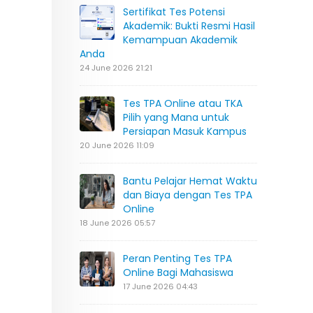
Sertifikat Tes Potensi
Akademik: Bukti Resmi Hasil
Kemampuan Akademik
Anda
24 June 2026 21:21
Tes TPA Online atau TKA
Pilih yang Mana untuk
Persiapan Masuk Kampus
20 June 2026 11:09
Bantu Pelajar Hemat Waktu
dan Biaya dengan Tes TPA
Online
18 June 2026 05:57
Peran Penting Tes TPA
Online Bagi Mahasiswa
17 June 2026 04:43