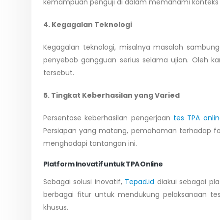
kemampuan penguji di dalam memahami konteks 
4. Kegagalan Teknologi
Kegagalan teknologi, misalnya masalah sambunga
penyebab gangguan serius selama ujian. Oleh k
tersebut.
5. Tingkat Keberhasilan yang Varied
Persentase keberhasilan pengerjaan
tes TPA onli
Persiapan yang matang, pemahaman terhadap form
menghadapi tantangan ini.
Platform Inovatif untuk TPA Online
Sebagai solusi inovatif,
Tepad.id
diakui sebagai pla
berbagai fitur untuk mendukung pelaksanaan tes
khusus.