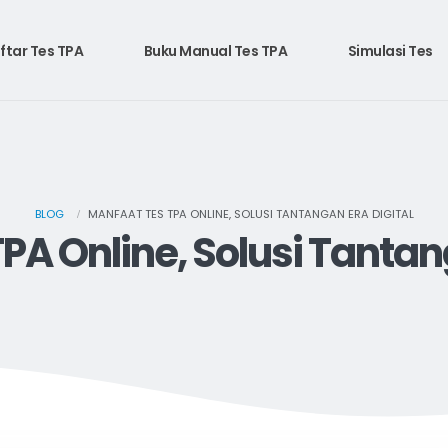
ftar Tes TPA
Buku Manual Tes TPA
Simulasi Tes
BLOG
MANFAAT TES TPA ONLINE, SOLUSI TANTANGAN ERA DIGITAL
PA Online, Solusi Tantang