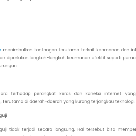
e
menimbulkan tantangan terutama terkait keamanan dan int
 dan diperlukan langkah-langkah keamanan efektif seperti pem
urangan.
ra terhadap perangkat keras dan koneksi internet yang 
, terutama di daerah-daerah yang kurang terjangkau teknologi.
uji
guji tidak terjadi secara langsung. Hal tersebut bisa mempe