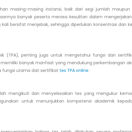
han masing-masing instansi, baik dari segi jumlah maupun 
taannya banyak peserta merasa kesulitan dalam mengerjakan t
 kali bersifat menjebak, sehingga diperlukan konsentrasi dan ke
(TPA), penting juga untuk mengetahui fungsi dari sertifik
etapi memiliki banyak manfaat yang mendukung perkembangan a
 fungsi utama dari sertifikat
tes TPA online
:
 telah mengikuti dan menyelesaikan tes yang mengukur ke
at digunakan untuk menunjukkan kompetensi akademik kepad
i mencerminkan bahwa tes telah dilakukan secara profesio