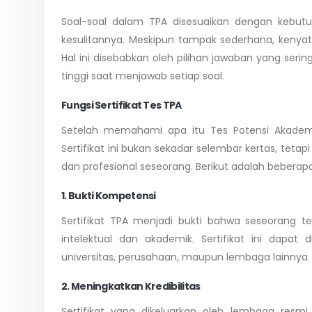
Soal-soal dalam TPA disesuaikan dengan kebutu
kesulitannya. Meskipun tampak sederhana, kenya
Hal ini disebabkan oleh pilihan jawaban yang sering
tinggi saat menjawab setiap soal.
Fungsi Sertifikat Tes TPA
Setelah memahami apa itu Tes Potensi Akademik 
Sertifikat ini bukan sekadar selembar kertas, t
dan profesional seseorang. Berikut adalah beberapa
1. Bukti Kompetensi
Sertifikat TPA menjadi bukti bahwa seseorang
intelektual dan akademik. Sertifikat ini dap
universitas, perusahaan, maupun lembaga lainnya.
2. Meningkatkan Kredibilitas
Sertifikat yang dikeluarkan oleh lembaga resm