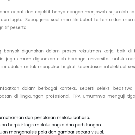
i secara cepat dan objektif hanya dengan menjawab sejumlah so
dan logika. Setiap jenis soal memiliki bobot tertentu dan mem
tif peserta.
 banyak digunakan dalam proses rekrutmen kerja, baik di i
ini juga umum digunakan oleh berbagai universitas untuk men
 ini adalah untuk mengukur tingkat kecerdasan intelektual se
nfaatkan dalam berbagai konteks, seperti seleksi beasiswa,
atan di lingkungan profesional.
TPA umumnya menguji tiga
emahaman dan penalaran melalui bahasa.
berpikir logis melalui angka dan perhitungan.
n menganalisis pola dan gambar secara visual.