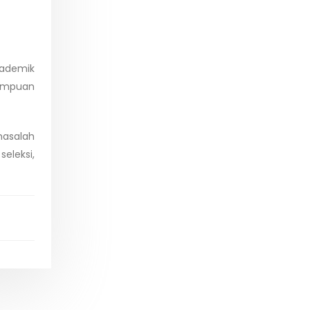
kademik
mampuan
asalah
eleksi,