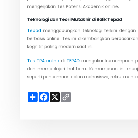
mengerjakan Tes Potensi Akademik online.
Teknologi dan Teori Mutakhir di Balik Tepad
Tepad
menggabungkan teknologi terkini dengan 
berbasis online. Tes ini dikembangkan berdasark
kognitif paling modern saat ini.
Tes TPA online
di
TEPAD
mengukur kemampuan pe
dan mempelajari hal baru. Kemampuan ini menja
seperti penerimaan calon mahasiswa, rekrutmen k
S
F
X
C
h
a
o
a
c
p
r
e
y
e
b
L
o
i
o
n
k
k