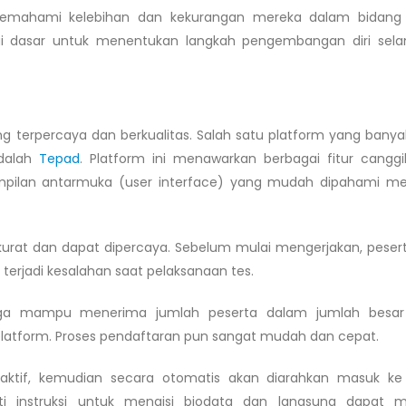
 memahami kelebihan dan kekurangan mereka dalam bidang 
gai dasar untuk menentukan langkah pengembangan diri sela
g terpercaya dan berkualitas. Salah satu platform yang banyak 
adalah
Tepad
. Platform ini menawarkan berbagai fitur cangg
tampilan antarmuka (user interface) yang mudah dipahami 
kurat dan dapat dipercaya. Sebelum mulai mengerjakan, peser
 terjadi kesalahan saat pelaksanaan tes.
gga mampu menerima jumlah peserta dalam jumlah besar
platform. Proses pendaftaran pun sangat mudah dan cepat.
aktif, kemudian secara otomatis akan diarahkan masuk k
kuti instruksi untuk mengisi biodata dan langsung dapat 