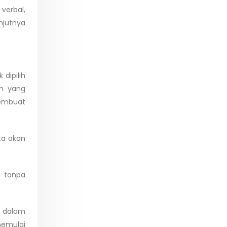
verbal,
njutnya
dipilih
ih yang
membuat
ta akan
 tanpa
e dalam
memulai