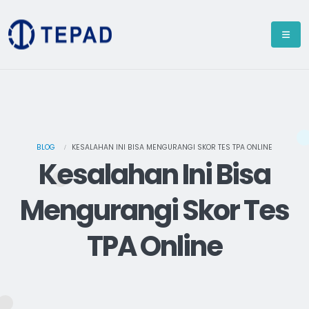
BLOG
KESALAHAN INI BISA MENGURANGI SKOR TES TPA ONLINE
Kesalahan Ini Bisa
Mengurangi Skor Tes
TPA Online