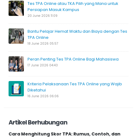
Tes TPA Online atau TKA Pilih yang Mana untuk
Persiapan Masuk Kampus
20 June 2026 11:09
Bantu Pelajar Hemat Waktu dan Biaya dengan Tes
TPA Online
18 June 2026 05:57
Peran Penting Tes TPA Online Bagi Mahasiswa
17 June 2026 04:43
Kriteria Pelaksanaan Tes TPA Online yang Wajib
Diketahui
16 June 2026 06:06
Artikel Berhubungan
Cara Menghitung Skor TPA: Rumus, Contoh, dan