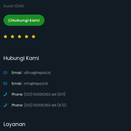
Pusat 10340
Hubungi kami
Hubungi Kami
Email :
office@tepad.id
Email :
info@tepad.id
Phone:
(021) 50106260 ext (671)
Phone:
(021) 50106260 ext (672)
Layanan