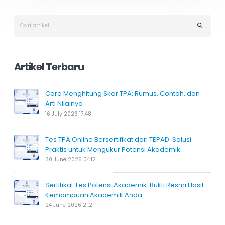
Artikel Terbaru
Cara Menghitung Skor TPA: Rumus, Contoh, dan
Arti Nilainya
16 July 2026 17:48
Tes TPA Online Bersertifikat dari TEPAD: Solusi
Praktis untuk Mengukur Potensi Akademik
30 June 2026 04:12
Sertifikat Tes Potensi Akademik: Bukti Resmi Hasil
Kemampuan Akademik Anda
24 June 2026 21:21