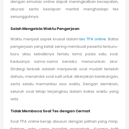
dengan simulasi online dapat meningkatkan kecepatan,
akurasi serta kesiapan mental menghadapi tes
sesungguhnya.
Salah Mengelola Waktu Pengerjaan
Waktu menjadi aspek krusial dalam
tes TPA online
. Batas
pengerjaan yang ketat sering membuat peserta terburu-
buru atau sebaliknya terlalu lama pada satu soal.
Keduanya sama-sama berisiko menurunkan skor.
Strategi terbaik adalah menjawab soal mudah terlebih
dahulu, menandai soal sulit untuk dikerjakan belakangan,
serta selalu memantau sisa waktu. Dengan demikian,
seluruh soal tetap terjangkau dalam batas waktu yang
ada.
Tidak Membaca Soal Tes dengan Cermat
Soal TPA online kerap disusun dengan pilihan yang mirip.
Bahkan ada yang bersifat menjebak. Kurang teliti