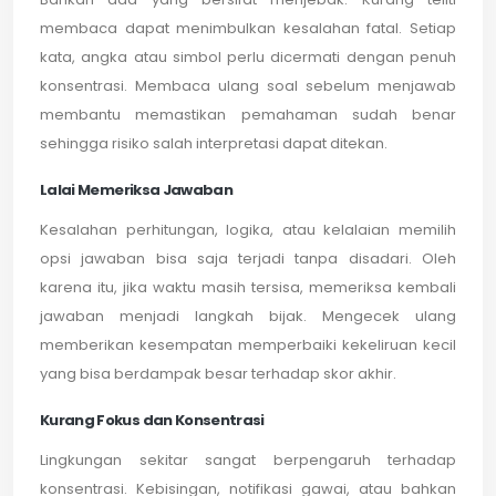
membaca dapat menimbulkan kesalahan fatal. Setiap
kata, angka atau simbol perlu dicermati dengan penuh
konsentrasi. Membaca ulang soal sebelum menjawab
membantu memastikan pemahaman sudah benar
sehingga risiko salah interpretasi dapat ditekan.
Lalai Memeriksa Jawaban
Kesalahan perhitungan, logika, atau kelalaian memilih
opsi jawaban bisa saja terjadi tanpa disadari. Oleh
karena itu, jika waktu masih tersisa, memeriksa kembali
jawaban menjadi langkah bijak. Mengecek ulang
memberikan kesempatan memperbaiki kekeliruan kecil
yang bisa berdampak besar terhadap skor akhir.
Kurang Fokus dan Konsentrasi
Lingkungan sekitar sangat berpengaruh terhadap
konsentrasi. Kebisingan, notifikasi gawai, atau bahkan