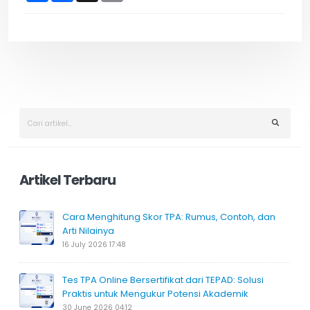
a
c
p
r
e
y
e
b
L
o
i
o
n
k
k
Artikel Terbaru
Cara Menghitung Skor TPA: Rumus, Contoh, dan
Arti Nilainya
16 July 2026 17:48
Tes TPA Online Bersertifikat dari TEPAD: Solusi
Praktis untuk Mengukur Potensi Akademik
30 June 2026 04:12