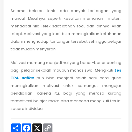
Selama belajar, tentu ada banyak tantangan yang
muncul. Misalnya, seperti kesulitan memahami materi,
mendapat nilai jelek saat latihan soal, dan lainnya. Akan
tetapi, motivasi yang kuat bisa meningkatkan ketahanan
dalam menghadapi tantangan tersebut sehingga pelajar
tidak mudah menyerah.
Motivasi memang menjadi hal yang benar-benar penting
bagi pelajar sekolah maupun mahasiswa. Mengikuti
tes
TPA
online
pun bisa menjadi salah satu cara guna
meningkatkan motivasi untuk semangat mengejar
pendidikan. Karena itu, bagi yang merasa kurang
termotivasi belajar maka bisa mencoba mengikuti tes ini
secara individual.
S
F
X
C
h
a
o