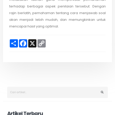
terhadap berbagai aspek penilaian tersebut. Dengan
rajin berlatih, pemahaman tentang cara menjawab soal
akan menjadi lebih mudah, dan memungkinkan untuk
mencapai hasil yang optimal.
S
F
X
C
h
a
o
a
c
p
r
e
y
e
b
L
o
i
o
n
k
k
Artikel Terbaru