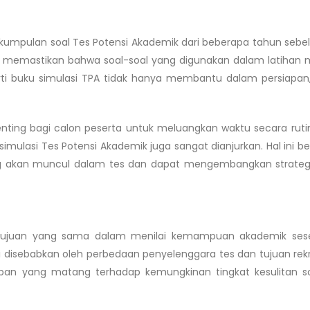
ku kumpulan soal Tes Potensi Akademik dari beberapa tahun seb
 memastikan bahwa soal-soal yang digunakan dalam latihan m
perti buku simulasi TPA tidak hanya membantu dalam persiapan,
enting bagi calon peserta untuk meluangkan waktu secara ruti
imulasi Tes Potensi Akademik juga sangat dianjurkan. Hal ini be
yang akan muncul dalam tes dan dapat mengembangkan strateg
tujuan yang sama dalam menilai kemampuan akademik sese
 ini disebabkan oleh perbedaan penyelenggara tes dan tujuan re
apan yang matang terhadap kemungkinan tingkat kesulitan s