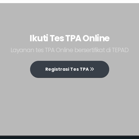
Ikuti Tes TPA Online
Layanan tes TPA Online bersertifikat di TEPAD
Registrasi Tes TPA