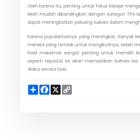
Oleh karena itu, penting untuk fokus belajar meng
lebih mudah dibandingkan dengan kategori TPA la
dapat meningkatkan peluang sukses dalam mengha
Karena popularitasnya yang meningkat, banyak
mereka yang tertarik untuk mengikutinya, selain
hasil maksimal, sangat penting untuk memilih le
seperti tepad.id. Ini akan memastikan bahwa tes 
diakui secara luas.
S
F
X
C
h
a
o
a
c
p
r
e
y
e
b
L
o
i
o
n
k
k