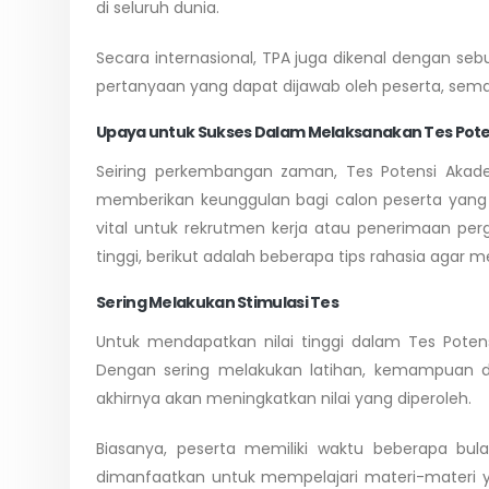
di seluruh dunia.
Secara internasional, TPA juga dikenal dengan seb
pertanyaan yang dapat dijawab oleh peserta, semak
Upaya untuk Sukses Dalam Melaksanakan Tes Pote
Seiring perkembangan zaman, Tes Potensi Akade
memberikan keunggulan bagi calon peserta yang t
vital untuk rekrutmen kerja atau penerimaan per
tinggi, berikut adalah beberapa tips rahasia agar m
Sering Melakukan Stimulasi Tes
Untuk mendapatkan nilai tinggi dalam Tes Potens
Dengan sering melakukan latihan, kemampuan d
akhirnya akan meningkatkan nilai yang diperoleh.
Biasanya, peserta memiliki waktu beberapa bu
dimanfaatkan untuk mempelajari materi-materi ya