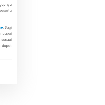
ggapnya
peserta
ne
. Bagi
encapai
 sesuai
a dapat