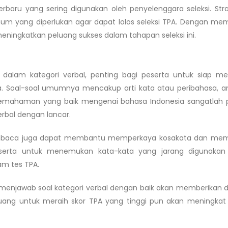
erbaru yang sering digunakan oleh penyelenggara seleksi. Strat
um yang diperlukan agar dapat lolos seleksi TPA. Dengan m
meningkatkan peluang sukses dalam tahapan seleksi ini.
dalam kategori verbal, penting bagi peserta untuk siap m
sa. Soal-soal umumnya mencakup arti kata atau peribahasa, a
u, pemahaman yang baik mengenai bahasa Indonesia sangatlah 
rbal dengan lancar.
as membaca juga dapat membantu memperkaya kosakata dan m
serta untuk menemukan kata-kata yang jarang digunakan
am tes TPA.
enjawab soal kategori verbal dengan baik akan memberikan
Peluang untuk meraih skor TPA yang tinggi pun akan meningkat