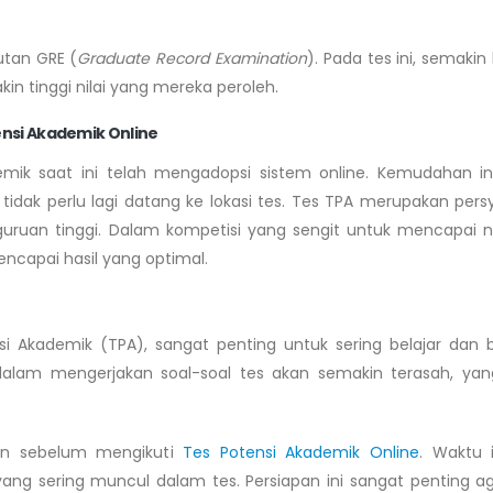
utan GRE (
Graduate Record Examination
). Pada tes ini, semaki
in tinggi nilai yang mereka peroleh.
nsi Akademik Online
mik saat ini telah mengadopsi sistem online. Kemudahan in
idak perlu lagi datang ke lokasi tes. Tes TPA merupakan pers
guruan tinggi. Dalam kompetisi yang sengit untuk mencapai ni
encapai hasil yang optimal.
i Akademik (TPA), sangat penting untuk sering belajar dan be
alam mengerjakan soal-soal tes akan semakin terasah, ya
lan sebelum mengikuti
Tes Potensi Akademik Online
. Waktu i
ng sering muncul dalam tes. Persiapan ini sangat penting ag