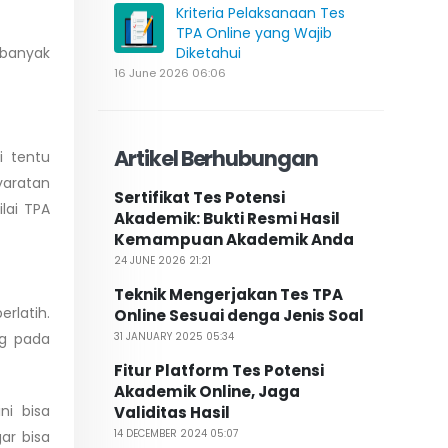
Kriteria Pelaksanaan Tes
TPA Online yang Wajib
n banyak
Diketahui
16 June 2026 06:06
Artikel Berhubungan
i tentu
yaratan
Sertifikat Tes Potensi
lai TPA
Akademik: Bukti Resmi Hasil
Kemampuan Akademik Anda
24 JUNE 2026 21:21
Teknik Mengerjakan Tes TPA
rlatih.
Online Sesuai denga Jenis Soal
ng pada
31 JANUARY 2025 05:34
Fitur Platform Tes Potensi
Akademik Online, Jaga
ni bisa
Validitas Hasil
14 DECEMBER 2024 05:07
ar bisa