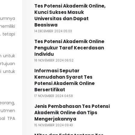
Tes Potensi Akademik Online,
Kunci Sukses Masuk
elumnya
Universitas dan Dapat
Beasiswa
emiliki
14 DECEMBER 2024 05:03
 tetapi
Tes Potensi Akademik Online
Pengukur Taraf Kecerdasan
Individu
n untuk
18 NOVEMBER 2024 06:52
rtujuan
Informasi Seputar
i untuk
Kemudahan Syarat Tes
Potensi Akademik Online
Bersertifikat
17 NOVEMBER 2024 04:58
orang,
Jenis Pembahasan Tes Potensi
krutmen
Akademik Online dan Tips
oal TPA
Mengerjakannya
15 NOVEMBER 2024 09:43