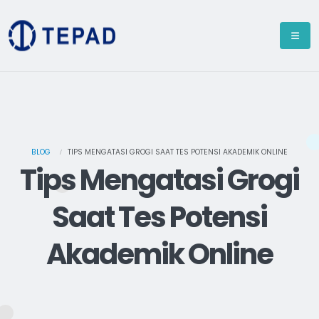
BLOG
TIPS MENGATASI GROGI SAAT TES POTENSI AKADEMIK ONLINE
Tips Mengatasi Grogi
Saat Tes Potensi
Akademik Online