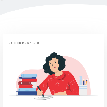
28 OCTOBER 2024 05:03