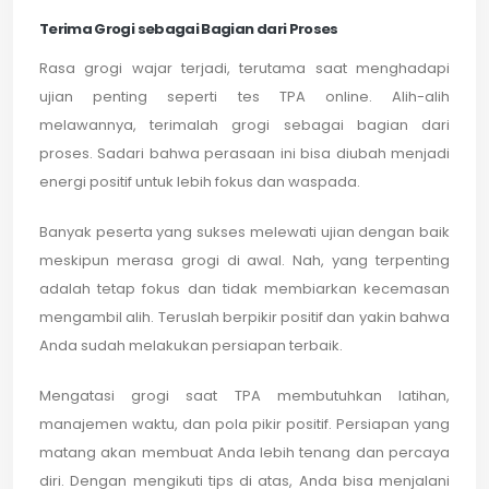
Terima Grogi sebagai Bagian dari Proses
Rasa grogi wajar terjadi, terutama saat menghadapi
ujian penting seperti tes TPA online. Alih-alih
melawannya, terimalah grogi sebagai bagian dari
proses. Sadari bahwa perasaan ini bisa diubah menjadi
energi positif untuk lebih fokus dan waspada.
Banyak peserta yang sukses melewati ujian dengan baik
meskipun merasa grogi di awal. Nah, yang terpenting
adalah tetap fokus dan tidak membiarkan kecemasan
mengambil alih. Teruslah berpikir positif dan yakin bahwa
Anda sudah melakukan persiapan terbaik.
Mengatasi grogi saat TPA membutuhkan latihan,
manajemen waktu, dan pola pikir positif. Persiapan yang
matang akan membuat Anda lebih tenang dan percaya
diri. Dengan mengikuti tips di atas, Anda bisa menjalani