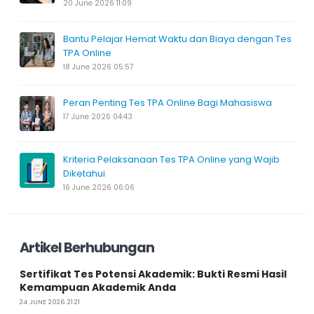
20 June 2026 11:09
Bantu Pelajar Hemat Waktu dan Biaya dengan Tes
TPA Online
18 June 2026 05:57
Peran Penting Tes TPA Online Bagi Mahasiswa
17 June 2026 04:43
Kriteria Pelaksanaan Tes TPA Online yang Wajib
Diketahui
16 June 2026 06:06
Artikel Berhubungan
Sertifikat Tes Potensi Akademik: Bukti Resmi Hasil
Kemampuan Akademik Anda
24 JUNE 2026 21:21