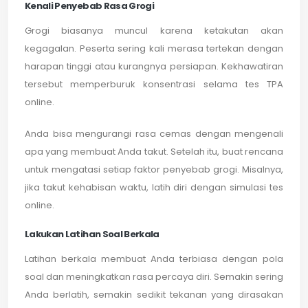
Kenali Penyebab Rasa Grogi
Grogi biasanya muncul karena ketakutan akan
kegagalan. Peserta sering kali merasa tertekan dengan
harapan tinggi atau kurangnya persiapan. Kekhawatiran
tersebut memperburuk konsentrasi selama tes TPA
online.
Anda bisa mengurangi rasa cemas dengan mengenali
apa yang membuat Anda takut. Setelah itu, buat rencana
untuk mengatasi setiap faktor penyebab grogi. Misalnya,
jika takut kehabisan waktu, latih diri dengan simulasi tes
online.
Lakukan Latihan Soal Berkala
Latihan berkala membuat Anda terbiasa dengan pola
soal dan meningkatkan rasa percaya diri. Semakin sering
Anda berlatih, semakin sedikit tekanan yang dirasakan