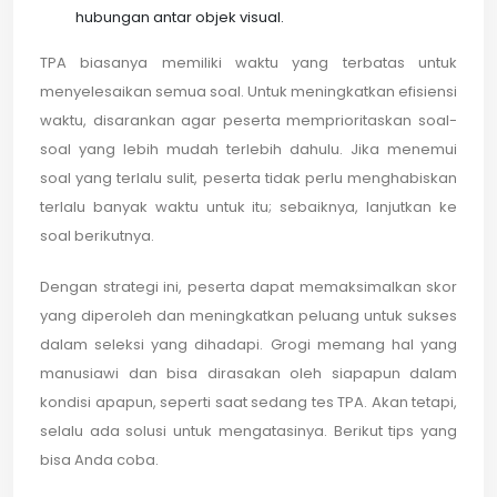
hubungan antar objek visual.
TPA biasanya memiliki waktu yang terbatas untuk
menyelesaikan semua soal. Untuk meningkatkan efisiensi
waktu, disarankan agar peserta memprioritaskan soal-
soal yang lebih mudah terlebih dahulu. Jika menemui
soal yang terlalu sulit, peserta tidak perlu menghabiskan
terlalu banyak waktu untuk itu; sebaiknya, lanjutkan ke
soal berikutnya.
Dengan strategi ini, peserta dapat memaksimalkan skor
yang diperoleh dan meningkatkan peluang untuk sukses
dalam seleksi yang dihadapi. Grogi memang hal yang
manusiawi dan bisa dirasakan oleh siapapun dalam
kondisi apapun, seperti saat sedang tes TPA. Akan tetapi,
selalu ada solusi untuk mengatasinya. Berikut tips yang
bisa Anda coba.