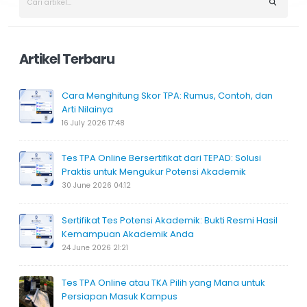
Artikel Terbaru
Cara Menghitung Skor TPA: Rumus, Contoh, dan
Arti Nilainya
16 July 2026 17:48
Tes TPA Online Bersertifikat dari TEPAD: Solusi
Praktis untuk Mengukur Potensi Akademik
30 June 2026 04:12
Sertifikat Tes Potensi Akademik: Bukti Resmi Hasil
Kemampuan Akademik Anda
24 June 2026 21:21
Tes TPA Online atau TKA Pilih yang Mana untuk
Persiapan Masuk Kampus