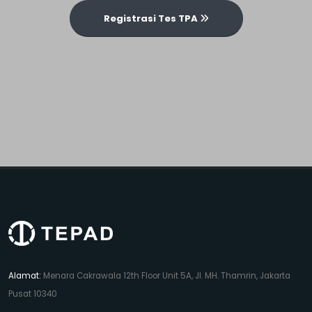
Registrasi Tes TPA
Alamat:
Menara Cakrawala 12th Floor Unit 5A, Jl. MH. Thamrin, Jakarta
Pusat 10340