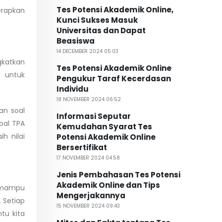
Tes Potensi Akademik Online,
erapkan
Kunci Sukses Masuk
Universitas dan Dapat
Beasiswa
14 DECEMBER 2024 05:03
gkatkan
Tes Potensi Akademik Online
a untuk
Pengukur Taraf Kecerdasan
Individu
18 NOVEMBER 2024 06:52
an soal
Informasi Seputar
oal TPA
Kemudahan Syarat Tes
h nilai
Potensi Akademik Online
Bersertifikat
17 NOVEMBER 2024 04:58
Jenis Pembahasan Tes Potensi
Akademik Online dan Tips
s mampu
Mengerjakannya
. Setiap
15 NOVEMBER 2024 09:43
tu kita