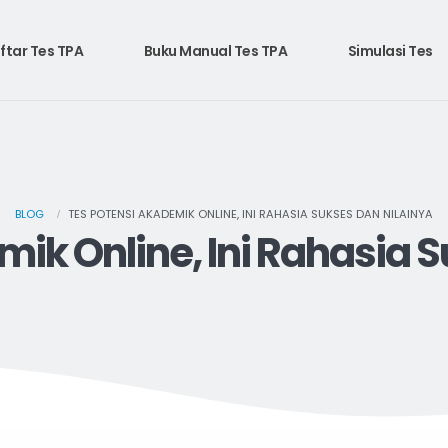
ftar Tes TPA
Buku Manual Tes TPA
Simulasi Tes
BLOG
TES POTENSI AKADEMIK ONLINE, INI RAHASIA SUKSES DAN NILAINYA
ik Online, Ini Rahasia 