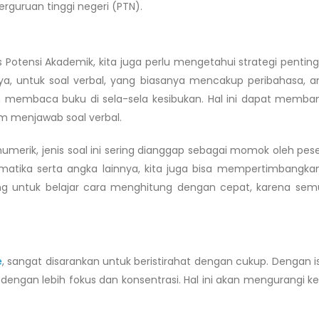
rguruan tinggi negeri (PTN).
 Potensi Akademik, kita juga perlu mengetahui strategi pentin
nya, untuk soal verbal, yang biasanya mencakup peribahasa, a
ajin membaca buku di sela-sela kesibukan. Hal ini dapat memban
menjawab soal verbal.
merik, jenis soal ini sering dianggap sebagai momok oleh pese
tmatika serta angka lainnya, kita juga bisa mempertimbangka
ing untuk belajar cara menghitung dengan cepat, karena sem
e
, sangat disarankan untuk beristirahat dengan cukup. Dengan is
engan lebih fokus dan konsentrasi. Hal ini akan mengurangi k