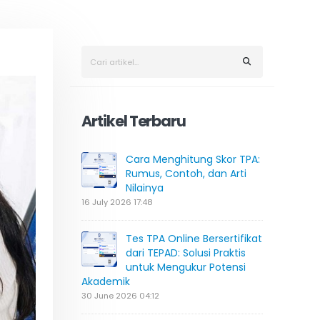
Artikel Terbaru
Cara Menghitung Skor TPA:
Rumus, Contoh, dan Arti
Nilainya
16 July 2026 17:48
Tes TPA Online Bersertifikat
dari TEPAD: Solusi Praktis
untuk Mengukur Potensi
Akademik
30 June 2026 04:12