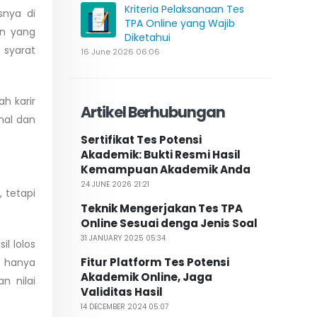
Kriteria Pelaksanaan Tes
snya di
TPA Online yang Wajib
an yang
Diketahui
 syarat
16 June 2026 06:06
h karir
Artikel Berhubungan
nal dan
Sertifikat Tes Potensi
Akademik: Bukti Resmi Hasil
Kemampuan Akademik Anda
24 JUNE 2026 21:21
 tetapi
Teknik Mengerjakan Tes TPA
Online Sesuai denga Jenis Soal
31 JANUARY 2025 05:34
l lolos
Fitur Platform Tes Potensi
i hanya
Akademik Online, Jaga
n nilai
Validitas Hasil
14 DECEMBER 2024 05:07