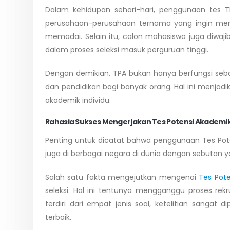
Dalam kehidupan sehari-hari, penggunaan tes T
perusahaan-perusahaan ternama yang ingin me
memadai. Selain itu, calon mahasiswa juga diwaji
dalam proses seleksi masuk perguruan tinggi.
Dengan demikian, TPA bukan hanya berfungsi seba
dan pendidikan bagi banyak orang. Hal ini menjadi
akademik individu.
Rahasia Sukses Mengerjakan Tes Potensi Akademik
Penting untuk dicatat bahwa penggunaan Tes Potens
juga di berbagai negara di dunia dengan sebutan y
Salah satu fakta mengejutkan mengenai
Tes Pote
seleksi. Hal ini tentunya mengganggu proses rek
terdiri dari empat jenis soal, ketelitian sangat
terbaik.