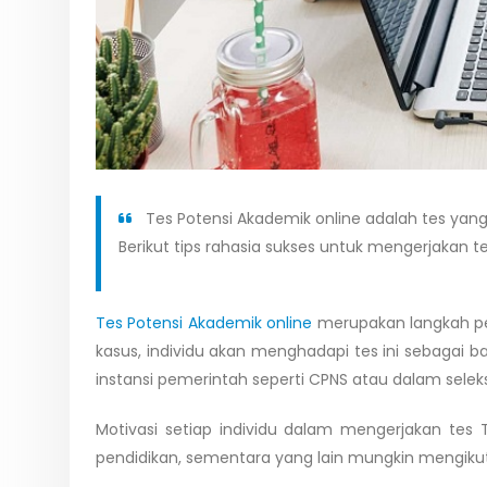
Tes Potensi Akademik online adalah tes yang
Berikut tips rahasia sukses untuk mengerjakan t
Tes Potensi Akademik online
merupakan langkah pe
kasus, individu akan menghadapi tes ini sebagai b
instansi pemerintah seperti CPNS atau dalam seleks
Motivasi setiap individu dalam mengerjakan tes
pendidikan, sementara yang lain mungkin mengikuti