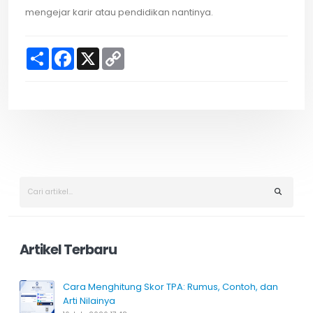
mengejar karir atau pendidikan nantinya.
S
F
X
C
h
a
o
a
c
p
r
e
y
e
b
L
o
i
o
n
k
k
Artikel Terbaru
Cara Menghitung Skor TPA: Rumus, Contoh, dan
Arti Nilainya