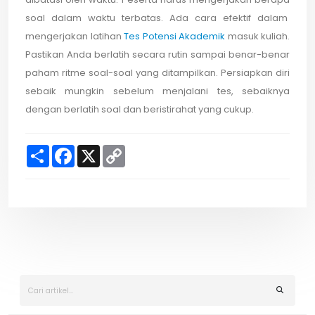
soal dalam waktu terbatas. Ada cara efektif dalam
mengerjakan latihan
Tes Potensi Akademik
masuk kuliah.
Pastikan Anda berlatih secara rutin sampai benar-benar
paham ritme soal-soal yang ditampilkan. Persiapkan diri
sebaik mungkin sebelum menjalani tes, sebaiknya
dengan berlatih soal dan beristirahat yang cukup.
S
F
X
C
h
a
o
a
c
p
r
e
y
e
b
L
o
i
o
n
k
k