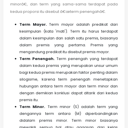
minorâ€, dan term yang sama-sama terdapat pada
kedua proporsi itu disebut â€œterm penengahâ€.
Term Mayor.
Term mayor adalah predikat dari
kesimpulan (kata 'mati'). Term itu harus terdapat
dalam kesimpulan dan salah satu premis, biasanya
dalam premis yang pertama. Premis yang
mengandung predikat itu disebut premis mayor.
Term Penengah.
Term penengah yang terdapat
dalam kedua premis yang merupakan unsur umum
bagi kedua premis merupakan faktor penting dalam
silogisme, karena term penengah menetapkan
hubungan antara term mayor dan term minor dan
dengan demikian konklusi dapat ditarik dari kedua
premis itu.
Term Minor.
Term minor (S) adalah term yang
dengannya term antara (M) diperbandingkan
didalam premis minor. Term minor biasanya
mewakili semua hal atau gagasan dari kelas