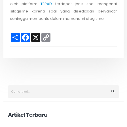
oleh platform
TEPAD
terdapat jenis soal mengenai
silogisme karena soal yang disediakan bervariatif
sehingga membantu dalam memahami silogisme.
S
F
X
C
h
a
o
a
c
p
r
e
y
e
b
L
o
i
o
n
k
k
Artikel Terbaru