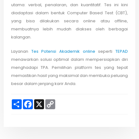
utama: verbal, penalaran, dan kuantitatif. Tes ini kini
diadaptasi dalam bentuk Computer Based Test (CBT),
yang bisa dilakukan secara online atau offline,
membuatnya lebih mudah diakses oleh berbagai
kalangan.
Layanan
Tes Potensi Akademik online
seperti
TEPAD
menawarkan solusi optimal dalam mempersiapkan diri
menghadapi TPA. Pemilihan platform tes yang tepat
memastikan hasil yang maksimal dan membuka peluang
besar dalam jenjang karir Anda.
S
F
X
C
h
a
o
a
c
p
r
e
y
e
b
L
o
i
o
n
k
k