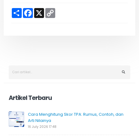
S
F
X
C
h
a
o
a
c
p
r
e
y
e
b
L
o
i
o
n
k
k
Artikel Terbaru
Cara Menghitung Skor TPA: Rumus, Contoh, dan
Arti Nilainya
16 July 2026 17:48