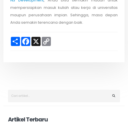
NS Development
, Anda bisa semakin mudah untuk
mempersiapkan masuk kuliah atau kerja di universitas
maupun perusahaan impian. Sehingga, masa depan
Anda semakin terencana dengan baik.
S
F
X
C
h
a
o
a
c
p
r
e
y
e
b
L
o
i
o
n
k
k
Artikel Terbaru