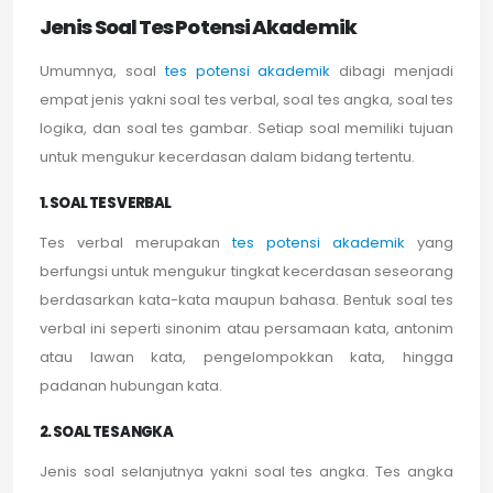
Jenis Soal Tes Potensi Akademik
Umumnya, soal
tes potensi akademik
dibagi menjadi
empat jenis yakni soal tes verbal, soal tes angka, soal tes
logika, dan soal tes gambar. Setiap soal memiliki tujuan
untuk mengukur kecerdasan dalam bidang tertentu.
1. SOAL TES VERBAL
Tes verbal merupakan
tes potensi akademik
yang
berfungsi untuk mengukur tingkat kecerdasan seseorang
berdasarkan kata-kata maupun bahasa. Bentuk soal tes
verbal ini seperti sinonim atau persamaan kata, antonim
atau lawan kata, pengelompokkan kata, hingga
padanan hubungan kata.
2. SOAL TES ANGKA
Jenis soal selanjutnya yakni soal tes angka. Tes angka