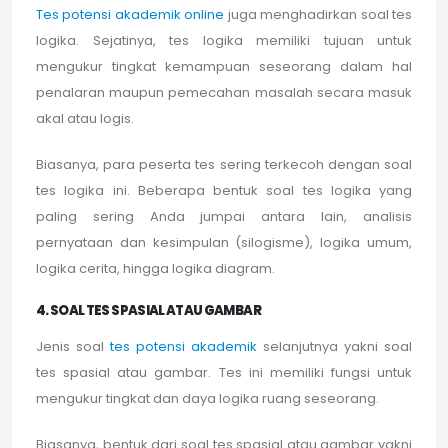
Tes potensi akademik online
juga menghadirkan soal tes
logika. Sejatinya, tes logika memiliki tujuan untuk
mengukur tingkat kemampuan seseorang dalam hal
penalaran maupun pemecahan masalah secara masuk
akal atau logis.
Biasanya, para peserta tes sering terkecoh dengan soal
tes logika ini. Beberapa bentuk soal tes logika yang
paling sering Anda jumpai antara lain, analisis
pernyataan dan kesimpulan (silogisme), logika umum,
logika cerita, hingga logika diagram.
4. SOAL TES SPASIAL ATAU GAMBAR
Jenis soal
tes potensi akademik
selanjutnya yakni soal
tes spasial atau gambar. Tes ini memiliki fungsi untuk
mengukur tingkat dan daya logika ruang seseorang.
Biasanya, bentuk dari soal tes spasial atau gambar yakni