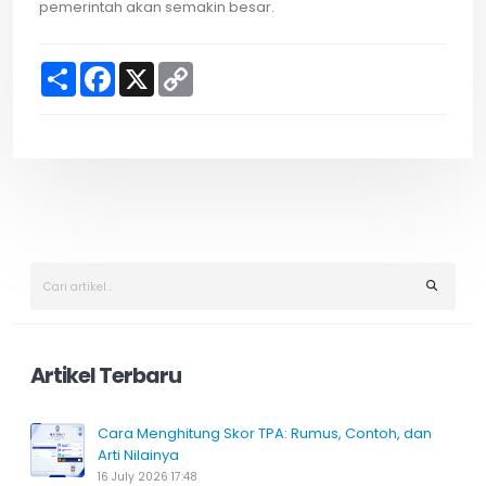
pemerintah akan semakin besar.
S
F
X
C
h
a
o
a
c
p
r
e
y
e
b
L
o
i
o
n
k
k
Artikel Terbaru
Cara Menghitung Skor TPA: Rumus, Contoh, dan
Arti Nilainya
16 July 2026 17:48