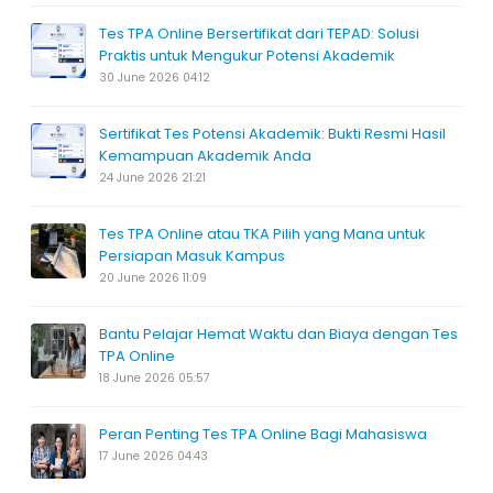
Tes TPA Online Bersertifikat dari TEPAD: Solusi
Praktis untuk Mengukur Potensi Akademik
30 June 2026 04:12
Sertifikat Tes Potensi Akademik: Bukti Resmi Hasil
Kemampuan Akademik Anda
24 June 2026 21:21
Tes TPA Online atau TKA Pilih yang Mana untuk
Persiapan Masuk Kampus
20 June 2026 11:09
Bantu Pelajar Hemat Waktu dan Biaya dengan Tes
TPA Online
18 June 2026 05:57
Peran Penting Tes TPA Online Bagi Mahasiswa
17 June 2026 04:43