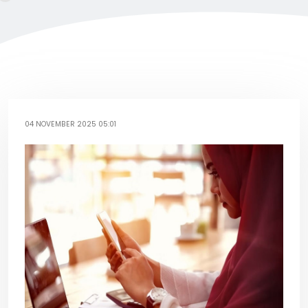
04 NOVEMBER 2025 05:01