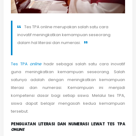
Tes TPA online merupakan salah satu cara
inovatif meningkatkan kemampuan seseorang
dalam hal literasi dan numerasi.
Tes TPA
online
hadir sebagai salah satu cara inovatif
guna meningkatkan kemampuan seseorang. Salah
satunya adalah dengan meningkatkan kemampuan
literasi dan numerasi. Kemampuan ini menjadi
kompetensi dasar bagi setiap siswa. Melalui tes TPA,
siswa dapat belajar mengasah kedua kemampuan
tersebut.
PENGUATAN LITERASI DAN NUMERASI LEWAT TES TPA
ONLINE