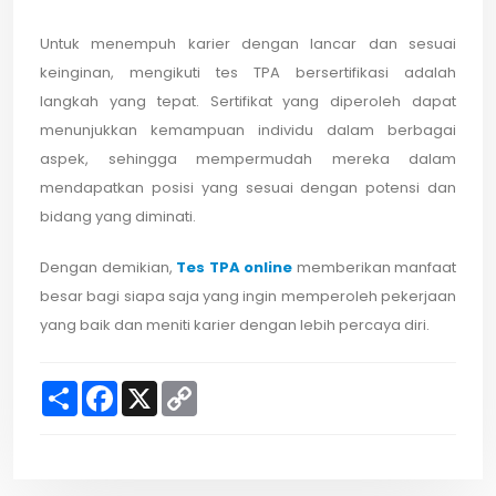
Untuk menempuh karier dengan lancar dan sesuai
keinginan, mengikuti tes TPA bersertifikasi adalah
langkah yang tepat. Sertifikat yang diperoleh dapat
menunjukkan kemampuan individu dalam berbagai
aspek, sehingga mempermudah mereka dalam
mendapatkan posisi yang sesuai dengan potensi dan
bidang yang diminati.
Dengan demikian,
Tes TPA online
memberikan manfaat
besar bagi siapa saja yang ingin memperoleh pekerjaan
yang baik dan meniti karier dengan lebih percaya diri.
S
F
X
C
h
a
o
a
c
p
r
e
y
e
b
L
o
i
o
n