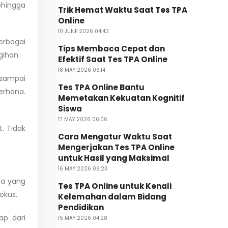
ehingga
Trik Hemat Waktu Saat Tes TPA
Online
10 JUNE 2026 04:42
erbagai
Tips Membaca Cepat dan
gihan.
Efektif Saat Tes TPA Online
18 MAY 2026 06:14
 sampai
Tes TPA Online Bantu
erhana.
Memetakan Kekuatan Kognitif
Siswa
17 MAY 2026 06:06
t. Tidak
Cara Mengatur Waktu Saat
Mengerjakan Tes TPA Online
untuk Hasil yang Maksimal
16 MAY 2026 06:23
na yang
Tes TPA Online untuk Kenali
okus.
Kelemahan dalam Bidang
Pendidikan
ap dari
15 MAY 2026 04:28