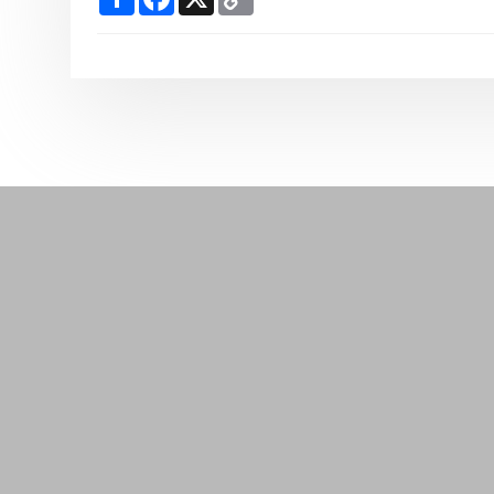
h
a
o
a
c
p
r
e
y
e
b
L
o
i
o
n
k
k