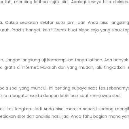
utuh, mending latihan sejak dini. Apalagi tesnya bisa diakses
ama. Cukup sediakan sekitar satu jam, dan Anda bisa langsun
h. Praktis banget, kan? Cocok buat siapa saja yang sibuk tap
n. Jangan langsung uji kemampuan tanpa latihan. Ada banyak 
ratis di internet. Mulailah dari yang mudah, lalu tingkatkan l
pola soal yang muncul. Ini penting supaya saat tes sebenarny
a bisa mengatur waktu dengan lebih baik saat menjawab soal.
asi tes lengkap. Jadi Anda bisa merasa seperti sedang mengik
iakan skor dan analisis hasil, jadi Anda tahu bagian mana yan