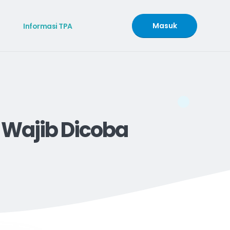
Masuk
Informasi TPA
g Wajib Dicoba