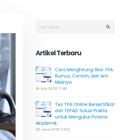
Artikel Terbaru
Cara Menghitung Skor TPA:
Rumus, Contoh, dan Arti
Nilainya
16 July 2026 17:48
Tes TPA Online Bersertifikat
dari TEPAD: Solusi Praktis
untuk Mengukur Potensi
Akademik
30 June 2026 04:12