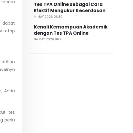
 secara
Tes TPA Online sebagai Cara
Efektif Mengukur Kecerdasan
14 MAY 2026 06:30
g dapat
Kenali Kemampuan Akademik
i tetap
dengan Tes TPA Online
04 MAY 2026 06:48
latihan
evelnya
a, Anda
uti tes
g perlu