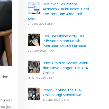
Sertifikat Tes Potensi
Akademik: Bukti Resmi Hasil
Kemampuan Akademik
Anda
24 June 2026 21:21
Tes TPA Online atau TKA
Pilih yang Mana untuk
Persiapan Masuk Kampus
20 June 2026 11:09
Bantu Pelajar Hemat Waktu
dan Biaya dengan Tes TPA
Online
, dan
18 June 2026 05:57
Peran Penting Tes TPA
Online Bagi Mahasiswa
17 June 2026 04:43
u muncul
isa jadi