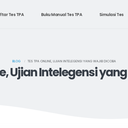
ftar Tes TPA
Buku Manual Tes TPA
Simulasi Tes
BLOG
TES TPA ONLINE, UJIAN INTELEGENSI YANG WAJIB DICOBA
e, Ujian Intelegensi yan