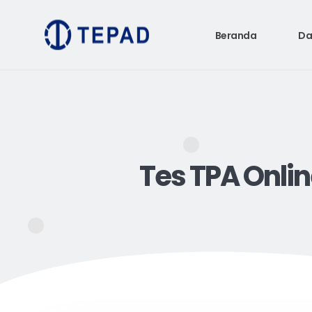
Beranda
Da
Tes TPA Onlin