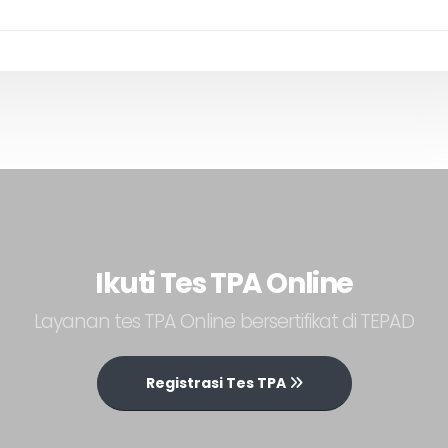
Ikuti Tes TPA Online
Layanan tes TPA Online bersertifikat di TEPAD
Registrasi Tes TPA