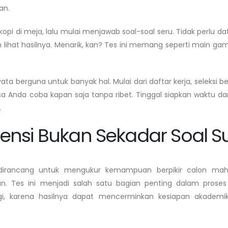
an.
opi di meja, lalu mulai menjawab soal-soal seru. Tidak perlu da
an lihat hasilnya. Menarik, kan? Tes ini memang seperti main ga
ta berguna untuk banyak hal. Mulai dari daftar kerja, seleksi b
isa Anda coba kapan saja tanpa ribet. Tinggal siapkan waktu da
.
gensi Bukan Sekadar Soal Su
dirancang untuk mengukur kemampuan berpikir calon mah
 Tes ini menjadi salah satu bagian penting dalam proses 
i, karena hasilnya dapat mencerminkan kesiapan akademi