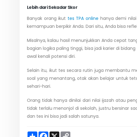
Lebih dari Sekadar Skor
Banyak orang ikut
tes TPA online
hanya demi nilai 
kemampuan berpikir Anda. Dari situ, Anda bisa refle
Misalnya, kalau hasil menunjukkan Anda cepat tang
bagian logika paling tinggi, bisa jadi karier di bidan
awal kenali potensi diri.
Selain itu, ikut tes secara rutin juga membantu
soal yang menantang, otak akan belajar untuk tet
sehari-hari.
Orang tidak hanya dinilai dari nilai ijazah atau pe
tidak terlalu menonjol di sekolah, justru bersinar sa
dan tes ini bisa jadi salah satunya.
S
F
X
C