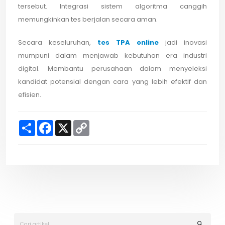
tersebut. Integrasi sistem algoritma canggih
memungkinkan tes berjalan secara aman.
Secara keseluruhan,
tes TPA online
jadi inovasi
mumpuni dalam menjawab kebutuhan era industri
digital. Membantu perusahaan dalam menyeleksi
kandidat potensial dengan cara yang lebih efektif dan
efisien.
S
F
X
C
h
a
o
a
c
p
r
e
y
e
b
L
o
i
o
n
k
k