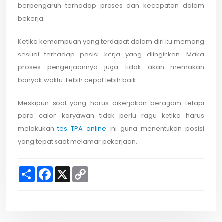
berpengaruh terhadap proses dan kecepatan dalam
bekerja.
Ketika kemampuan yang terdapat dalam diri itu memang
sesuai terhadap posisi kerja yang diinginkan. Maka
proses pengerjaannya juga tidak akan memakan
banyak waktu. Lebih cepat lebih baik.
Meskipun soal yang harus dikerjakan beragam tetapi
para calon karyawan tidak perlu ragu ketika harus
melakukan
tes TPA online
ini guna menentukan posisi
yang tepat saat melamar pekerjaan.
S
F
X
C
h
a
o
a
c
p
r
e
y
e
b
L
o
i
o
n