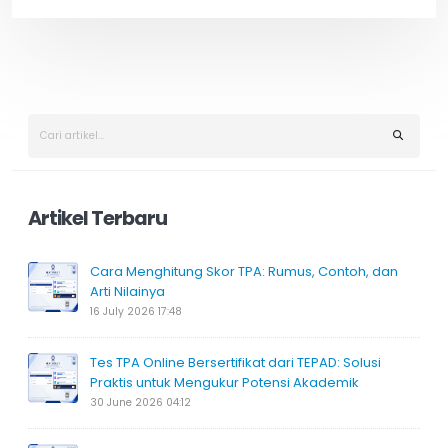
e
b
L
o
i
o
n
k
k
Artikel Terbaru
Cara Menghitung Skor TPA: Rumus, Contoh, dan
Arti Nilainya
16 July 2026 17:48
Tes TPA Online Bersertifikat dari TEPAD: Solusi
Praktis untuk Mengukur Potensi Akademik
30 June 2026 04:12