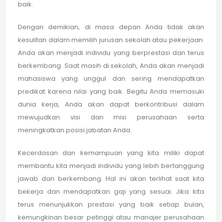
baik.
Dengan demikian, di masa depan Anda tidak akan
kesulitan dalam memilih jurusan sekolah atau pekerjaan.
Anda akan menjadi individu yang berprestasi dan terus
berkembang. Saat masih di sekolah, Anda akan menjadi
mahasiswa yang unggul dan sering mendapatkan
predikat karena nilai yang baik. Begitu Anda memasuki
dunia kerja, Anda akan dapat berkontribusi dalam
mewujudkan visi dan misi perusahaan serta
meningkatkan posisi jabatan Anda.
Kecerdasan dan kemampuan yang kita miliki dapat
membantu kita menjadi individu yang lebih bertanggung
jawab dan berkembang. Hal ini akan terlihat saat kita
bekerja dan mendapatkan gaji yang sesuai. Jika kita
terus menunjukkan prestasi yang baik setiap bulan,
kemungkinan besar petinggi atau manajer perusahaan