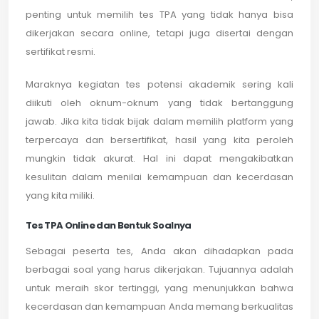
penting untuk memilih tes TPA yang tidak hanya bisa
dikerjakan secara online, tetapi juga disertai dengan
sertifikat resmi.
Maraknya kegiatan tes potensi akademik sering kali
diikuti oleh oknum-oknum yang tidak bertanggung
jawab. Jika kita tidak bijak dalam memilih platform yang
terpercaya dan bersertifikat, hasil yang kita peroleh
mungkin tidak akurat. Hal ini dapat mengakibatkan
kesulitan dalam menilai kemampuan dan kecerdasan
yang kita miliki.
Tes TPA Online dan Bentuk Soalnya
Sebagai peserta tes, Anda akan dihadapkan pada
berbagai soal yang harus dikerjakan. Tujuannya adalah
untuk meraih skor tertinggi, yang menunjukkan bahwa
kecerdasan dan kemampuan Anda memang berkualitas