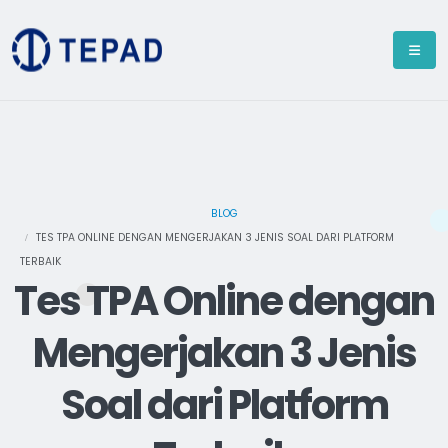
BLOG
TES TPA ONLINE DENGAN MENGERJAKAN 3 JENIS SOAL DARI PLATFORM
TERBAIK
Tes TPA Online dengan
Mengerjakan 3 Jenis
Soal dari Platform