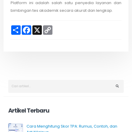
Platform ini adalah salah satu penyedia layanan dan
bimbingan tes akademik secara akurat dan lengkap.
S
F
X
C
h
a
o
a
c
p
r
e
y
e
b
L
o
i
o
n
k
k
Artikel Terbaru
Cara Menghitung Skor TPA: Rumus, Contoh, dan