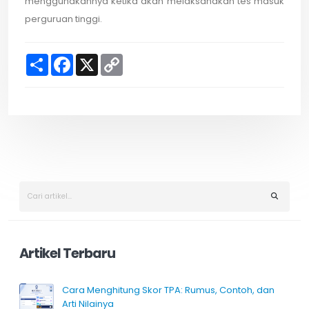
menggunakannya ketika akan melaksanakan tes masuk
perguruan tinggi.
S
F
X
C
h
a
o
a
c
p
r
e
y
e
b
L
o
i
o
n
k
k
Artikel Terbaru
Cara Menghitung Skor TPA: Rumus, Contoh, dan
Arti Nilainya