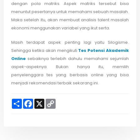
dengan pola matriks. Aspek matriks tersebut bisa
menuntut pesertanya untuk memahami sebuah masalah.
Maka setelah itu, akan membuat analisis talent masalah
ekonomi menggunakan variabel yang ikut serta.
Masih terdapat aspek penting lagi yaitu Silogisme.
Sehingga ketika akan mengikuti
Tes Potensi Akademik
Online
sebaiknya terlebih dahulu memahami sejumlah
aspek-aspeknya. Bukan hanya itu, memilih
penyelenggara tes yang berbasis online yang bisa
menjadi rekomendasi terbaik sekarang ini.
S
F
X
C
h
a
o
a
c
p
r
e
y
e
b
L
o
i
o
n
k
k