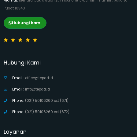
Alamat:
Menara Cakrawala 12th Floor Unit 5A, Jl. MH. Thamrin, Jakarta
Pusat 10340
Hubungi kami
Hubungi Kami
Email :
office@tepad.id
Email :
info@tepad.id
Phone:
(021) 50106260 ext (671)
Phone:
(021) 50106260 ext (672)
Layanan