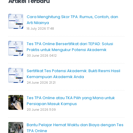
Artikel Terbaru
Cara Menghitung Skor TPA: Rumus, Contoh, dan
Arti Nilainya
16 July 2026 17:48
Tes TPA Online Bersertifikat dari TEPAD: Solusi
Praktis untuk Mengukur Potensi Akademik
30 June 2026 04:12
Sertifikat Tes Potensi Akademik: Bukti Resmi Hasil
Kemampuan Akademik Anda
24 June 2026 21:21
Tes TPA Online atau TKA Pilih yang Mana untuk
Persiapan Masuk Kampus
20 June 2026 11:09
Bantu Pelajar Hemat Waktu dan Biaya dengan Tes
TPA Online