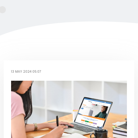
13 MAY 2024 05:07