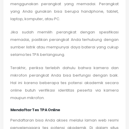
menggunakan perangkat yang memadai. Perangkat
yang Anda gunakan bisa berupa handphone, tablet,
laptop, komputer, atau PC.
Jika sudah memilih perangkat dengan spesifikasi
memadai, pastikan perangkat Anda terhubung dengan
sumber listrik atau mempunyai daya baterai yang cukup
selama tes TPA berlangsung.
Terakhir, periksa terlebih dahulu bahwa kamera dan
mikrofon perangkat Anda bisa berfungsi dengan baik.
Hal ini karena beberapa tes potensi akademik secara
online butuh verifikasi identitas peserta via kamera
maupun mikrofon.
Mendaftar Tes TPA Online
Pendaftaran bisa Anda akses melalui laman web resmi
penyelenggara tes potensi akademik. Di dalam situs