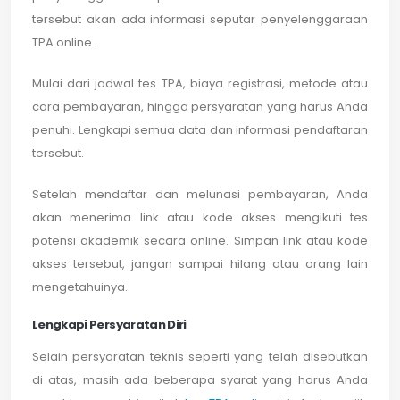
tersebut akan ada informasi seputar penyelenggaraan
TPA online.
Mulai dari jadwal tes TPA, biaya registrasi, metode atau
cara pembayaran, hingga persyaratan yang harus Anda
penuhi. Lengkapi semua data dan informasi pendaftaran
tersebut.
Setelah mendaftar dan melunasi pembayaran, Anda
akan menerima link atau kode akses mengikuti tes
potensi akademik secara online. Simpan link atau kode
akses tersebut, jangan sampai hilang atau orang lain
mengetahuinya.
Lengkapi Persyaratan Diri
Selain persyaratan teknis seperti yang telah disebutkan
di atas, masih ada beberapa syarat yang harus Anda