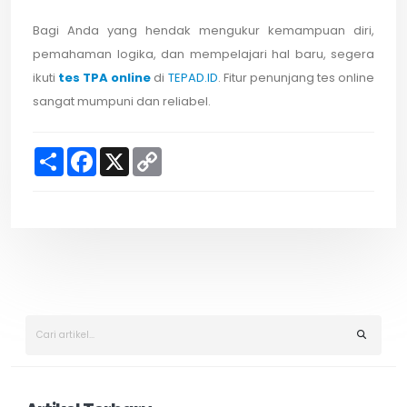
Bagi Anda yang hendak mengukur kemampuan diri,
pemahaman logika, dan mempelajari hal baru, segera
ikuti
tes TPA online
di
TEPAD.ID
. Fitur penunjang tes online
sangat mumpuni dan reliabel.
S
F
X
C
h
a
o
a
c
p
r
e
y
e
b
L
o
i
o
n
k
k