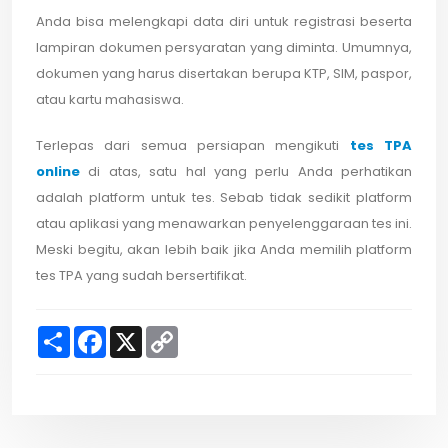
Anda bisa melengkapi data diri untuk registrasi beserta
lampiran dokumen persyaratan yang diminta. Umumnya,
dokumen yang harus disertakan berupa KTP, SIM, paspor,
atau kartu mahasiswa.
Terlepas dari semua persiapan mengikuti
tes TPA
online
di atas, satu hal yang perlu Anda perhatikan
adalah platform untuk tes. Sebab tidak sedikit platform
atau aplikasi yang menawarkan penyelenggaraan tes ini.
Meski begitu, akan lebih baik jika Anda memilih platform
tes TPA yang sudah bersertifikat.
S
F
X
C
h
a
o
a
c
p
r
e
y
e
b
L
o
i
o
n
k
k