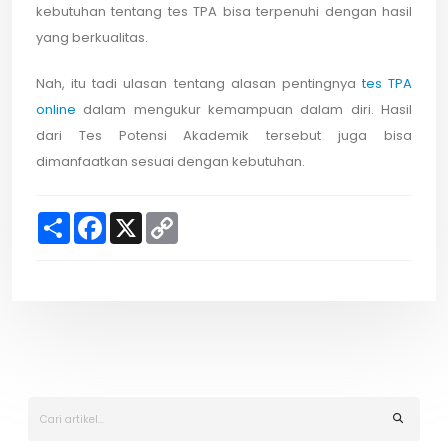
kebutuhan tentang tes TPA bisa terpenuhi dengan hasil
yang berkualitas.
Nah, itu tadi ulasan tentang alasan pentingnya
tes TPA
online
dalam mengukur kemampuan dalam diri. Hasil
dari Tes Potensi Akademik tersebut juga bisa
dimanfaatkan sesuai dengan kebutuhan.
S
F
X
C
h
a
o
a
c
p
r
e
y
e
b
L
o
i
o
n
k
k