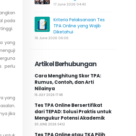
17 June 2026 04:43
angkan
Kriteria Pelaksanaan Tes
al pada
TPA Online yang Wajib
tinggi.
Diketahui
16 June 2026 06:06
ya yang
menguji
berguna
Artikel Berhubungan
s perlu
Cara Menghitung Skor TPA:
Rumus, Contoh, dan Arti
Nilainya
16 JULY 2026 17:48
ya yang
Tes TPA Online Bersertifikat
asalan.
dari TEPAD: Solusi Praktis untuk
ya jika
Mengukur Potensi Akademik
30 JUNE 2026 04:12
Tes TPA Online atau TKA Pilih
a untuk