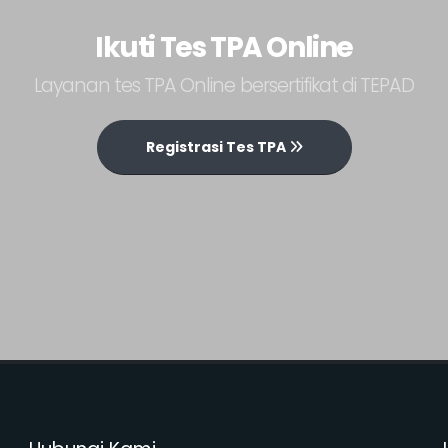
Ikuti Tes TPA Online
Layanan tes TPA Online bersertifikat di TEPAD
Registrasi Tes TPA