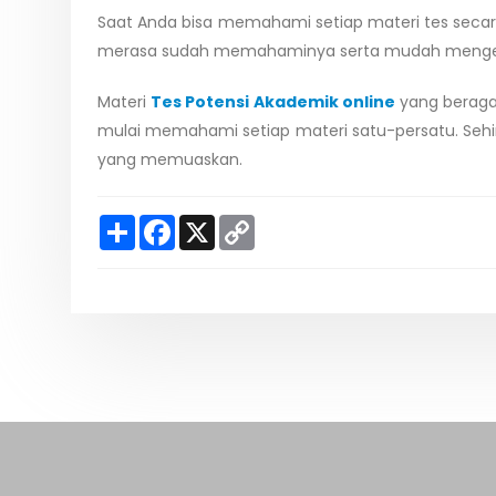
Saat Anda bisa memahami setiap materi tes secar
merasa sudah memahaminya serta mudah mengerja
Materi
Tes Potensi Akademik online
yang beragam
mulai memahami setiap materi satu-persatu. Sehi
yang memuaskan.
S
F
X
C
h
a
o
a
c
p
r
e
y
e
b
L
o
i
o
n
k
k