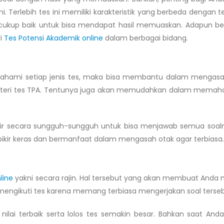
. Terlebih tes ini memiliki karakteristik yang berbeda dengan t
kup baik untuk bisa mendapat hasil memuaskan. Adapun b
i
Tes Potensi Akademik online
dalam berbagai bidang.
mahami setiap jenis tes, maka bisa membantu dalam mengasa
materi tes TPA. Tentunya juga akan memudahkan dalam memah
pikir secara sungguh-sungguh untuk bisa menjawab semua soaln
ikir keras dan bermanfaat dalam mengasah otak agar terbiasa.
line
yakni secara rajin. Hal tersebut yang akan membuat Anda 
engikuti tes karena memang terbiasa mengerjakan soal terse
ilai terbaik serta lolos tes semakin besar. Bahkan saat And