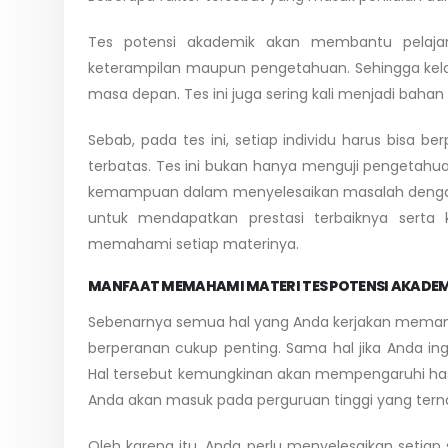
Tes potensi akademik akan membantu pelaj
keterampilan maupun pengetahuan. Sehingga kel
masa depan. Tes ini juga sering kali menjadi bahan
Sebab, pada tes ini, setiap individu harus bisa 
terbatas. Tes ini bukan hanya menguji pengetahu
kemampuan dalam menyelesaikan masalah dengan
untuk mendapatkan prestasi terbaiknya serta 
memahami setiap materinya.
MANFAAT MEMAHAMI MATERI TES POTENSI AKADEM
Sebenarnya semua hal yang Anda kerjakan memang
berperanan cukup penting. Sama hal jika Anda ingi
Hal tersebut kemungkinan akan mempengaruhi hasi
Anda akan masuk pada perguruan tinggi yang ter
Oleh karena itu, Anda perlu menyelesaikan setia