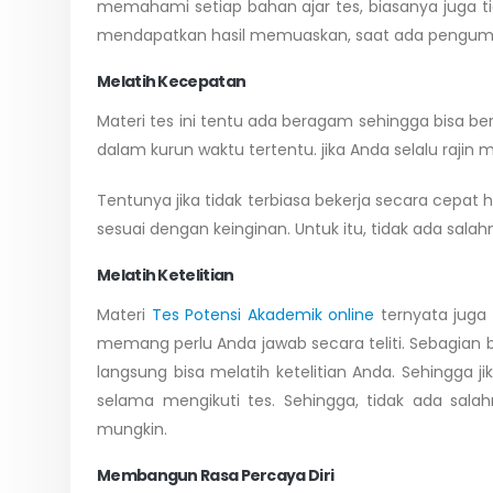
memahami setiap bahan ajar tes, biasanya juga t
mendapatkan hasil memuaskan, saat ada pengum
Melatih Kecepatan
Materi tes ini tentu ada beragam sehingga bisa be
dalam kurun waktu tertentu. jika Anda selalu rajin
Tentunya jika tidak terbiasa bekerja secara cepat h
sesuai dengan keinginan. Untuk itu, tidak ada sa
Melatih Ketelitian
Materi
Tes Potensi Akademik online
ternyata juga 
memang perlu Anda jawab secara teliti. Sebagian be
langsung bisa melatih ketelitian Anda. Sehingga 
selama mengikuti tes. Sehingga, tidak ada sala
mungkin.
Membangun Rasa Percaya Diri