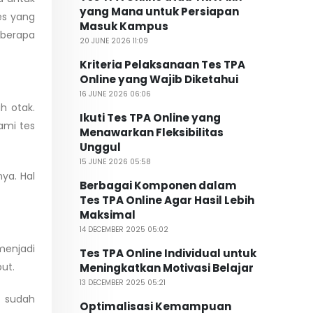
yang Mana untuk Persiapan
es yang
Masuk Kampus
eberapa
20 JUNE 2026 11:09
Kriteria Pelaksanaan Tes TPA
Online yang Wajib Diketahui
16 JUNE 2026 06:06
h otak.
Ikuti Tes TPA Online yang
ami tes
Menawarkan Fleksibilitas
Unggul
15 JUNE 2026 05:58
ya. Hal
Berbagai Komponen dalam
Tes TPA Online Agar Hasil Lebih
Maksimal
14 DECEMBER 2025 05:02
menjadi
Tes TPA Online Individual untuk
but.
Meningkatkan Motivasi Belajar
13 DECEMBER 2025 05:21
a sudah
Optimalisasi Kemampuan