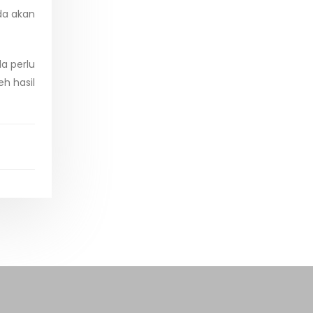
da akan
da perlu
h hasil