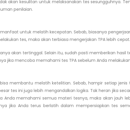
idak akan kesulitan untuk melaksanakan tes sesungguhnya. Ten
uman penilaian.
rmanfaat untuk melatih kecepatan. Sebab, biasanya pengerjaan 
 melakukan tes, maka akan terbiasa mengerjakan TPA lebih cepat
anya akan tertinggal. Selain itu, sudah pasti memberikan hasil t
lahnya jika mencoba memahami tes TPA sebelum Anda melakukan
bisa membantu melatih ketelitian. Sebab, hampir setiap jenis 
sar tes ini juga lebih mengandalkan logika. Tak heran jika seca
jika Anda memahami semua materi tesnya, maka akan jauh lebih
hnya jika Anda terus berlatih dalam mempersiapkan tes sem