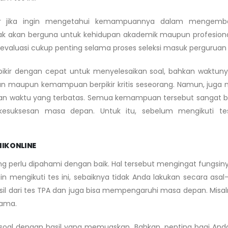
ar jika ingin mengetahui kemampuannya dalam mengemb
ak akan berguna untuk kehidupan akademik maupun profesion
 evaluasi cukup penting selama proses seleksi masuk perguruan 
berpikir dengan cepat untuk menyelesaikan soal, bahkan waktun
an maupun kemampuan berpikir kritis seseorang. Namun, juga 
 waktu yang terbatas. Semua kemampuan tersebut sangat 
kesuksesan masa depan. Untuk itu, sebelum mengikuti te
IK ONLINE
 perlu dipahami dengan baik. Hal tersebut mengingat fungsin
n mengikuti tes ini, sebaiknya tidak Anda lakukan secara asal-
l dari tes TPA dan juga bisa mempengaruhi masa depan. Misaln
nama.
p soal dengan hasil yang memuaskan. Bahkan, penting bagi And