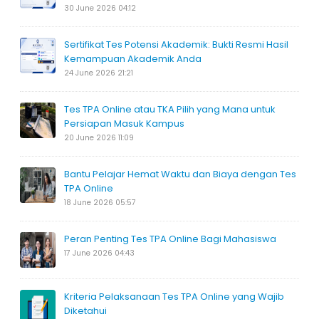
30 June 2026 04:12
Sertifikat Tes Potensi Akademik: Bukti Resmi Hasil
Kemampuan Akademik Anda
24 June 2026 21:21
Tes TPA Online atau TKA Pilih yang Mana untuk
Persiapan Masuk Kampus
20 June 2026 11:09
Bantu Pelajar Hemat Waktu dan Biaya dengan Tes
TPA Online
18 June 2026 05:57
Peran Penting Tes TPA Online Bagi Mahasiswa
17 June 2026 04:43
Kriteria Pelaksanaan Tes TPA Online yang Wajib
Diketahui