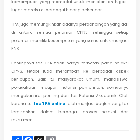
kemampuan yang memadai untuk menjalankan tugas-
tugas mereka di berbagai bidang pekerjaan.
TPA juga memungkinkan adanya perbandingan yang adil
di antara semua pelamar CPNS, sehingga setiap
pelamar memiliki kesempatan yang sama untuk menjadi
PNS.
Pentingnya tes TPA tidak hanya terbatas pada seleksi
CPNS, tetapi juga merambah ke berbagai aspek
kehidupan. Baik itu masyarakat umum, mahasiswa,
perusahaan, maupun instansi pemerintah, semuanya
mengakui nilai penting dari Tes Potensi Akademik. Oleh
karena itu,
tes TPA online
telah menjadi bagian yang tak
terpisahkan dalam berbagai proses seleksi dan
rekrutmen.
S
F
X
C