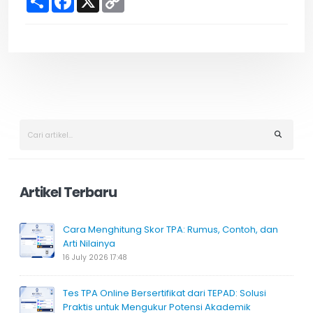
h
a
o
a
c
p
r
e
y
e
b
L
o
i
o
n
k
k
Artikel Terbaru
Cara Menghitung Skor TPA: Rumus, Contoh, dan
Arti Nilainya
16 July 2026 17:48
Tes TPA Online Bersertifikat dari TEPAD: Solusi
Praktis untuk Mengukur Potensi Akademik