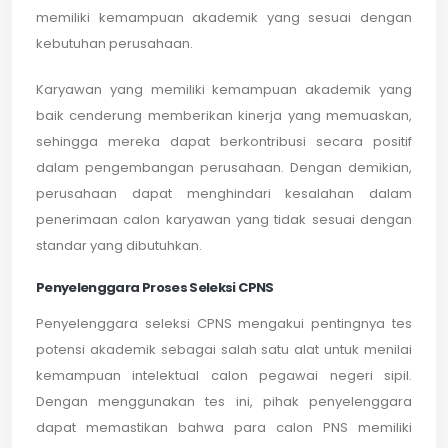
memiliki kemampuan akademik yang sesuai dengan
kebutuhan perusahaan.
Karyawan yang memiliki kemampuan akademik yang
baik cenderung memberikan kinerja yang memuaskan,
sehingga mereka dapat berkontribusi secara positif
dalam pengembangan perusahaan. Dengan demikian,
perusahaan dapat menghindari kesalahan dalam
penerimaan calon karyawan yang tidak sesuai dengan
standar yang dibutuhkan.
Penyelenggara Proses Seleksi CPNS
Penyelenggara seleksi CPNS mengakui pentingnya tes
potensi akademik sebagai salah satu alat untuk menilai
kemampuan intelektual calon pegawai negeri sipil.
Dengan menggunakan tes ini, pihak penyelenggara
dapat memastikan bahwa para calon PNS memiliki