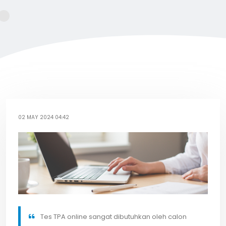
02 MAY 2024 04:42
Tes TPA online sangat dibutuhkan oleh calon