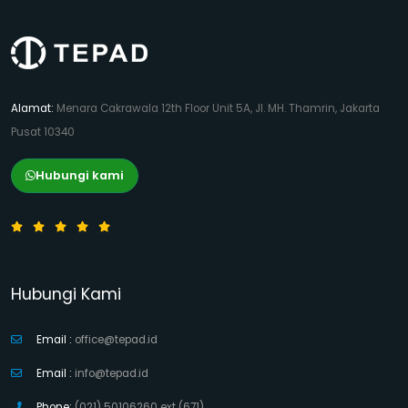
Alamat:
Menara Cakrawala 12th Floor Unit 5A, Jl. MH. Thamrin, Jakarta
Pusat 10340
Hubungi kami
Hubungi Kami
Email :
office@tepad.id
Email :
info@tepad.id
Phone:
(021) 50106260 ext (671)