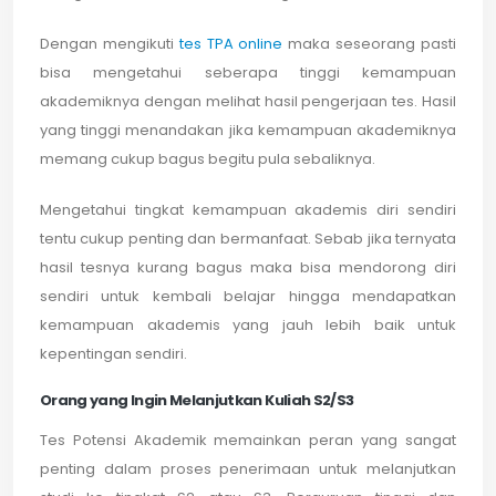
Dengan mengikuti
tes TPA online
maka seseorang pasti
bisa mengetahui seberapa tinggi kemampuan
akademiknya dengan melihat hasil pengerjaan tes. Hasil
yang tinggi menandakan jika kemampuan akademiknya
memang cukup bagus begitu pula sebaliknya.
Mengetahui tingkat kemampuan akademis diri sendiri
tentu cukup penting dan bermanfaat. Sebab jika ternyata
hasil tesnya kurang bagus maka bisa mendorong diri
sendiri untuk kembali belajar hingga mendapatkan
kemampuan akademis yang jauh lebih baik untuk
kepentingan sendiri.
Orang yang Ingin Melanjutkan Kuliah S2/S3
Tes Potensi Akademik memainkan peran yang sangat
penting dalam proses penerimaan untuk melanjutkan