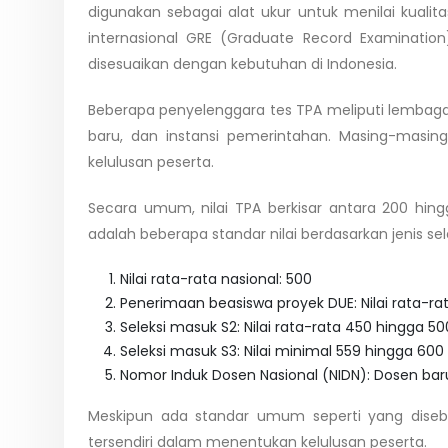
digunakan sebagai alat ukur untuk menilai kualitas
internasional GRE (Graduate Record Examinatio
disesuaikan dengan kebutuhan di Indonesia.
Beberapa penyelenggara tes TPA meliputi lembag
baru, dan instansi pemerintahan. Masing-masi
kelulusan peserta.
Secara umum, nilai TPA berkisar antara 200 hingg
adalah beberapa standar nilai berdasarkan jenis sele
Nilai rata-rata nasional: 500
Penerimaan beasiswa proyek DUE: Nilai rata-ra
Seleksi masuk S2: Nilai rata-rata 450 hingga 50
Seleksi masuk S3: Nilai minimal 559 hingga 600
Nomor Induk Dosen Nasional (NIDN): Dosen bar
Meskipun ada standar umum seperti yang disebut
tersendiri dalam menentukan kelulusan peserta.