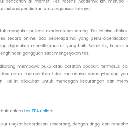
 pencarian di internet.
Tes Potensi Akademik kini menjadi 
 instansi pendidikan atau organisasi lainnya.
tuk mengukur potensi akademik seseorang. Tes ini bisa dilakuk
tes secara online, ada beberapa hal yang perlu dipersiapkan
digunakan memiliki kualitas yang baik. Selain itu, koneksi i
menghindari gangguan saat mengerjakan tes.
a dilarang membawa buku atau catatan apapun, termasuk co
eriksa untuk memastikan tidak membawa barang-barang yan
kan. Hal ini dilakukan untuk mencegah kecurangan dan mem
erbaik dalam
tes TPA online
:
gukur tingkat kecerdasan seseorang, dengan tinggi dan rendahny