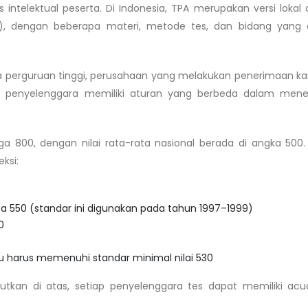
 intelektual peserta. Di Indonesia, TPA merupakan versi lokal d
n), dengan beberapa materi, metode tes, dan bidang yang d
a perguruan tinggi, perusahaan yang melakukan penerimaan k
ng penyelenggara memiliki aturan yang berbeda dalam men
a 800, dengan nilai rata-rata nasional berada di angka 500. 
ksi:
ta 550 (standar ini digunakan pada tahun 1997–1999)
0
u harus memenuhi standar minimal nilai 530
kan di atas, setiap penyelenggara tes dapat memiliki acua