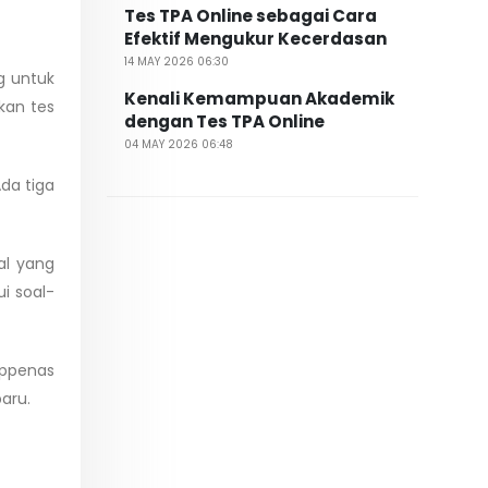
Tes TPA Online sebagai Cara
Efektif Mengukur Kecerdasan
14 MAY 2026 06:30
g untuk
Kenali Kemampuan Akademik
kan tes
dengan Tes TPA Online
04 MAY 2026 06:48
da tiga
al yang
i soal-
appenas
aru.