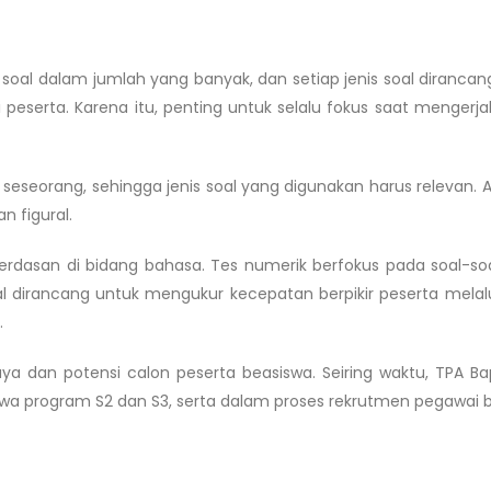
 soal dalam jumlah yang banyak, dan setiap jenis soal dirancan
eserta. Karena itu, penting untuk selalu fokus saat mengerja
eseorang, sehingga jenis soal yang digunakan harus relevan. A
n figural.
erdasan di bidang bahasa. Tes numerik berfokus pada soal-so
 dirancang untuk mengukur kecepatan berpikir peserta melalu
.
ya dan potensi calon peserta beasiswa. Seiring waktu, TPA B
wa program S2 dan S3, serta dalam proses rekrutmen pegawai b