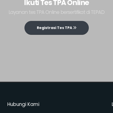
Ikuti Tes TPA Online
Layanan tes TPA Online bersertifikat di TEPAD
Registrasi Tes TPA
Hubungi Kami