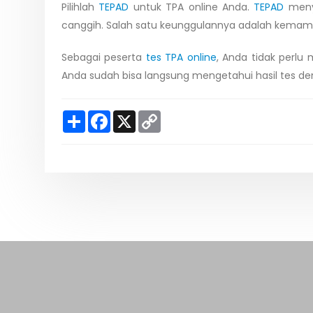
Pilihlah
TEPAD
untuk TPA online Anda.
TEPAD
menye
canggih. Salah satu keunggulannya adalah kemam
Sebagai peserta
tes TPA online
, Anda tidak perl
Anda sudah bisa langsung mengetahui hasil tes de
S
F
X
C
h
a
o
a
c
p
r
e
y
e
b
L
o
i
o
n
k
k