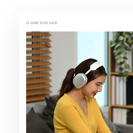
12 JUNE 2025 04:31