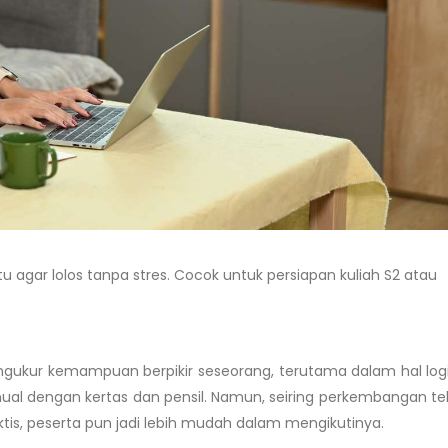
jitu agar lolos tanpa stres. Cocok untuk persiapan kuliah S2 atau
ngukur kemampuan berpikir seseorang, terutama dalam hal log
anual dengan kertas dan pensil. Namun, seiring perkembangan tek
aktis, peserta pun jadi lebih mudah dalam mengikutinya.