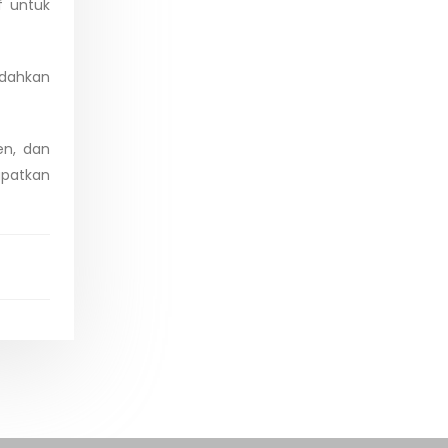
f untuk
udahkan
en, dan
apatkan