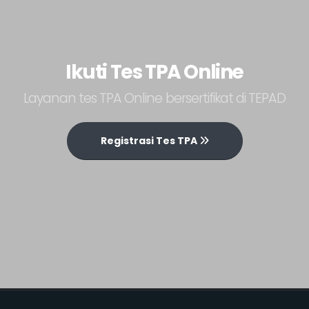
Ikuti Tes TPA Online
Layanan tes TPA Online bersertifikat di TEPAD
Registrasi Tes TPA