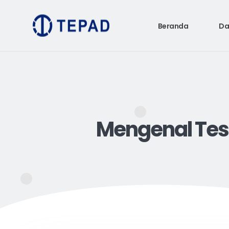
Beranda
Da
Mengenal Tes 