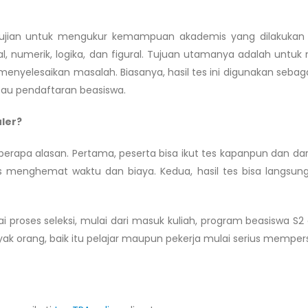
 ujian untuk mengukur kemampuan akademis yang dilakukan
 numerik, logika, dan figural. Tujuan utamanya adalah untuk 
nyelesaikan masalah. Biasanya, hasil tes ini digunakan sebaga
atau pendaftaran beasiswa.
ler?
berapa alasan. Pertama, peserta bisa ikut tes kapanpun dan da
elas menghemat waktu dan biaya. Kedua, hasil tes bisa langsung
agai proses seleksi, mulai dari masuk kuliah, program beasiswa S2
nyak orang, baik itu pelajar maupun pekerja mulai serius memper