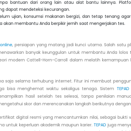
pa bantuan dari orang lain atau alat bantu lainnya. Platf
ang dapat mendeteksi kecurangan.
lum ujian, konsumsi makanan bergizi, dan tetap tenang agar 
ima akan membantu Anda berpikir jernih saat mengerjakan tes.
online
, persiapan yang matang jadi kunci utama. Salah satu p
i menawarkan banyak keunggulan untuk membantu Anda lolos 
ri modern Cattell-Horn-Carroll dalam melatih kemampuan k
a saja selama terhubung internet. Fitur ini membuat penggun
gga bisa menghemat waktu sekaligus tenaga. Sistem
TEPAD
mpilkan hasil setelah tes selesai, tanpa penilaian manu
engetahui skor dan merencanakan langkah berikutnya dengan
ifikat digital resmi yang mencantumkan nilai, sebagai bukti va
rguna untuk keperluan akademik maupun karier.
TEPAD
juga menye