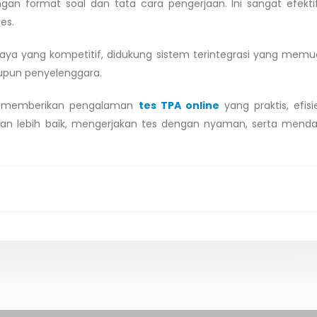
gan format soal dan tata cara pengerjaan. Ini sangat efekti
es.
aya yang kompetitif, didukung sistem terintegrasi yang mem
aupun penyelenggara.
memberikan pengalaman
tes TPA online
yang praktis, efisi
gan lebih baik, mengerjakan tes dengan nyaman, serta mend