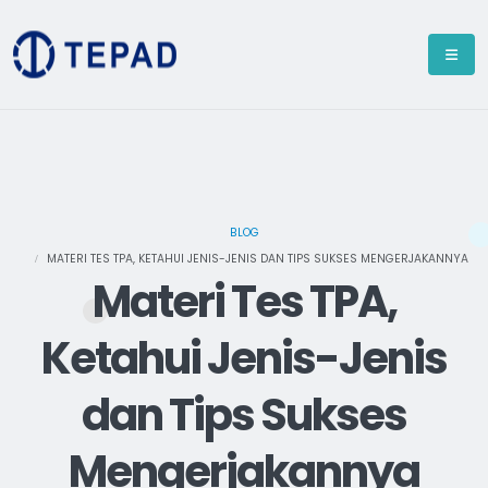
BLOG
MATERI TES TPA, KETAHUI JENIS-JENIS DAN TIPS SUKSES MENGERJAKANNYA
Materi Tes TPA,
Ketahui Jenis-Jenis
dan Tips Sukses
Mengerjakannya