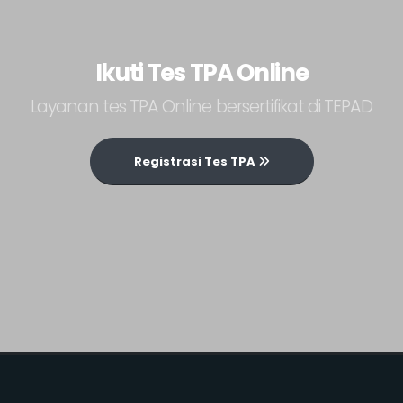
Ikuti Tes TPA Online
Layanan tes TPA Online bersertifikat di TEPAD
Registrasi Tes TPA