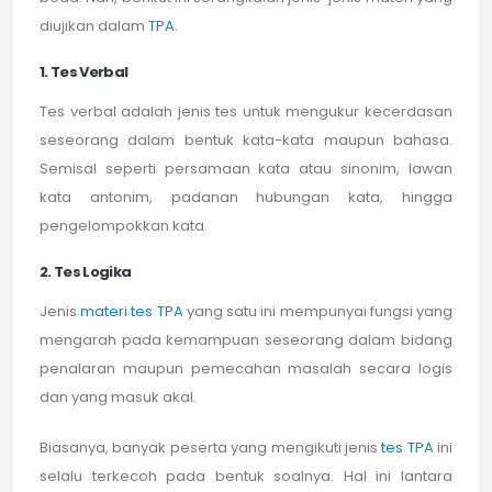
diujikan dalam
TPA
.
1. Tes Verbal
Tes verbal adalah jenis tes untuk mengukur kecerdasan
seseorang dalam bentuk kata-kata maupun bahasa.
Semisal seperti persamaan kata atau sinonim, lawan
kata antonim, padanan hubungan kata, hingga
pengelompokkan kata.
2. Tes Logika
Jenis
materi tes TPA
yang satu ini mempunyai fungsi yang
mengarah pada kemampuan seseorang dalam bidang
penalaran maupun pemecahan masalah secara logis
dan yang masuk akal.
Biasanya, banyak peserta yang mengikuti jenis
tes TPA
ini
selalu terkecoh pada bentuk soalnya. Hal ini lantara