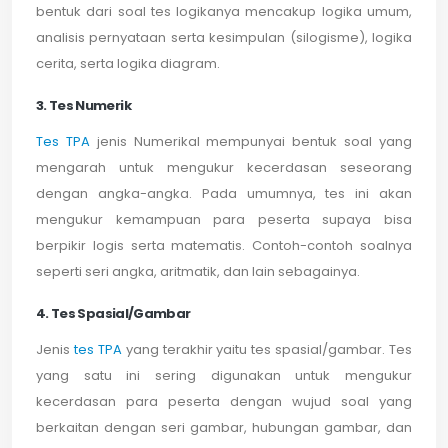
bentuk dari soal tes logikanya mencakup logika umum,
analisis pernyataan serta kesimpulan (silogisme), logika
cerita, serta logika diagram.
3. Tes Numerik
Tes TPA
jenis Numerikal mempunyai bentuk soal yang
mengarah untuk mengukur kecerdasan seseorang
dengan angka-angka. Pada umumnya, tes ini akan
mengukur kemampuan para peserta supaya bisa
berpikir logis serta matematis. Contoh-contoh soalnya
seperti seri angka, aritmatik, dan lain sebagainya.
4. Tes Spasial/Gambar
Jenis
tes TPA
yang terakhir yaitu tes spasial/gambar. Tes
yang satu ini sering digunakan untuk mengukur
kecerdasan para peserta dengan wujud soal yang
berkaitan dengan seri gambar, hubungan gambar, dan