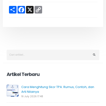
S
F
X
C
h
a
o
a
c
p
r
e
y
e
b
L
o
i
o
n
k
k
Artikel Terbaru
Cara Menghitung Skor TPA: Rumus, Contoh, dan
Arti Nilainya
16 July 2026 17:48