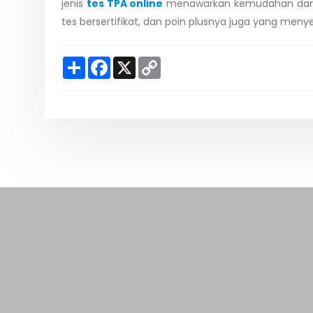
jenis
tes TPA online
menawarkan kemudahan dan has
tes bersertifikat, dan poin plusnya juga yang menye
S
F
X
C
h
a
o
a
c
p
r
e
y
e
b
L
o
i
o
n
k
k