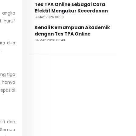
Tes TPA Online sebagai Cara
Efektif Mengukur Kecerdasan
t angka
14 MAY 2026 06:30
t huruf
Kenali Kemampuan Akademik
dengan Tes TPA Online
04 MAY 2026 06:48
ara dua
.
g tiga
k hanya
spasial
ri dan
. Semua