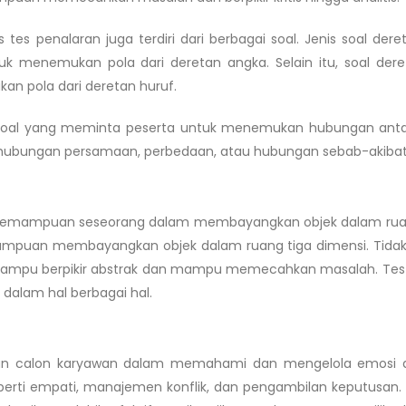
es penalaran juga terdiri dari berbagai soal. Jenis soal dere
 menemukan pola dari deretan angka. Selain itu, soal dere
n pola dari deretan huruf.
ah soal yang meminta peserta untuk menemukan hubungan ant
a hubungan persamaan, perbedaan, atau hubungan sebab-akibat
emampuan seseorang dalam membayangkan objek dalam ruan
mampuan membayangkan objek dalam ruang tiga dimensi. Tida
ga mampu berpikir abstrak dan mampu memecahkan masalah. Tes 
alam hal berbagai hal.
n calon karyawan dalam memahami dan mengelola emosi di
al seperti empati, manajemen konflik, dan pengambilan keputusan