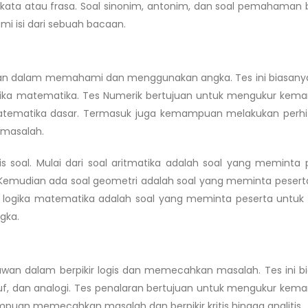
ata atau frasa. Soal sinonim, antonim, dan soal pemahaman
 isi dari sebuah bacaan.
 dalam memahami dan menggunakan angka. Tes ini biasanya 
n logika matematika. Tes Numerik bertujuan untuk mengukur ke
tematika dasar. Termasuk juga kemampuan melakukan perh
 masalah.
s soal. Mulai dari soal aritmatika adalah soal yang meminta 
Kemudian ada soal geometri adalah soal yang meminta pesert
ogika matematika adalah soal yang meminta peserta untuk b
gka.
an dalam berpikir logis dan memecahkan masalah. Tes ini b
 huruf, dan analogi. Tes penalaran bertujuan untuk mengukur ke
mampuan memecahkan masalah dan berpikir kritis hingga analitis.