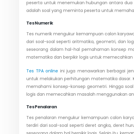
peserta untuk menemukan hubungan antara dua k
adalah soal yang meminta peserta untuk memahami
Tes Numerik
Tes numerik mengukur kemampuan calon karyawan
dari soal-soal seperti aritmatika, geometri, da
seseorang dalam hal-hal pemahaman konsep ma
matematika dan berpikir logis untuk memecahkan
Tes TPA online
ini juga menawarkan berbagai jeni
untuk melakukan perhitungan matematika dasar. 
memahami konsep-konsep geometri. Hingga soal l
logis dan memecahkan masalah menggunakan an
Tes Penalaran
Tes penalaran mengukur kemampuan calon karyaw
terdiri dari soal-soal seperti deret angka, deret
seseorang dalam hal berpikir logis. Selain itu, ke