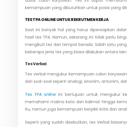
dasar calon karyawan. Tes ini dapat membant
kemampuan yang dibutuhkan untuk posisi yang dil
TES TPA ONLINE UNTUK REKRUTMEN KERJA
Saat ini banyak hal yang harus dipersiapkan da
hasil tes TPA. Namun, sekarang ini tidak perlu bi
mengikuti tes dari tempat berada. Salah satu yang 
beberapa jenis tes yang biasa dilakukan antara lain:
Tes Verbal
Tes verbal mengukur kemampuan calon karyawan 
dari soal-soal seperti analogi, sinonim, antonim
Tes TPA online
ini bertujuan untuk mengukur 
memahami makna kata dan kalimat hingga kemam
itu, namun juga kemampuan berpikir kritis dan analit
Seperti yang sudah disebutkan, tes Verbal biasanya