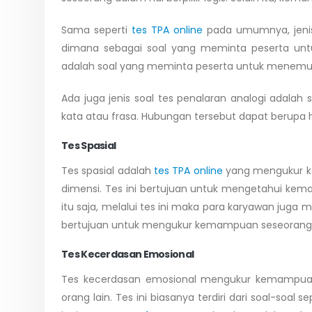
Sama seperti
tes TPA online
pada umumnya, jenis t
dimana sebagai soal yang meminta peserta untuk
adalah soal yang meminta peserta untuk menemuka
Ada juga jenis soal tes penalaran analogi adal
kata atau frasa. Hubungan tersebut dapat berup
Tes Spasial
Tes spasial adalah
tes TPA online
yang mengukur k
dimensi. Tes ini bertujuan untuk mengetahui ke
itu saja, melalui tes ini maka para karyawan ju
bertujuan untuk mengukur kemampuan seseorang d
Tes Kecerdasan Emosional
Tes kecerdasan emosional mengukur kemampua
orang lain. Tes ini biasanya terdiri dari soal-so