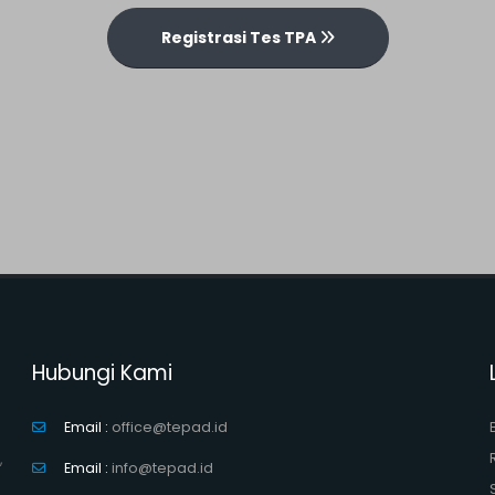
Registrasi Tes TPA
Hubungi Kami
Email :
office@tepad.id
,
Email :
info@tepad.id