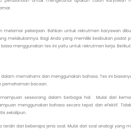
u perusahaan untuk mengetahui apakah calon karyawan m
amar.
lam melamar pekerjaan. Bahkan untuk rekrutmen karyawan dib
ngung melakukannya. Bagi Anda yang memiliki kesibukan padat p
biasa menggunakan tes ini yaitu untuk rekrutmen kerja. Berikut 
dalam memahami dan menggunakan bahasa. Tes ini biasanya 
, dan pemahaman bacaan.
kemampuan seseorang dalam berbagai hal. Mulai dari kem
puan menggunakan bahasa secara tepat dan efektif. Tida
is sekalipun.
 terdiri dari beberapa jenis soal. Mulai dari soal analogi yang