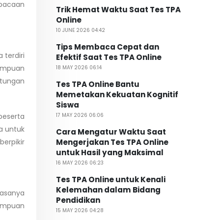
 bacaan
Trik Hemat Waktu Saat Tes TPA
Online
10 JUNE 2026 04:42
Tips Membaca Cepat dan
terdiri
Efektif Saat Tes TPA Online
mampuan
18 MAY 2026 06:14
itungan
Tes TPA Online Bantu
Memetakan Kekuatan Kognitif
Siswa
peserta
17 MAY 2026 06:06
a untuk
Cara Mengatur Waktu Saat
erpikir
Mengerjakan Tes TPA Online
untuk Hasil yang Maksimal
16 MAY 2026 06:23
Tes TPA Online untuk Kenali
Kelemahan dalam Bidang
iasanya
Pendidikan
mampuan
15 MAY 2026 04:28