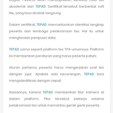
akademik dari
TEPAD
. Sertifikat tersebut berbentuk soft
file, yang bisa dicetak langsung.
Dalam sertifikat,
TEPAD
mencantumkan identitas lengkap
peserta dan lembaga pelaksanaan tes. Hal itu untuk
menghindari penipuan data.
TEPAD
sama seperti platform tes TPA umumnya. Platform
ini memberikan peraturan yang harus peserta patuhi.
Aturan pertama, peserta harus mengerjakan soal tes
dengan jujur. Apabila ada kecurangan,
TEPAD
bisa
mengidentifikasi dengan cepat.
Alasannya, karena
TEPAD
memberikan fitur kamera di
dalam platform. Fitur tersebut bekerja selama
pelaksanaan tes untuk memantau gerak gerik peserta.