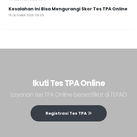
Kesalahan Ini Bisa Mengurangi Skor Tes TPA Online
15 OCTOBER 2025 05:05
Ikuti Tes TPA Online
Layanan tes TPA Online bersertifikat di TEPAD
Registrasi Tes TPA