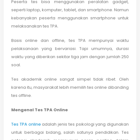
Peserta tes bisa menggunakan peralatan gadget,
seperti laptop, komputer, tablet, dan smartphone. Namun
kebanyakan peserta menggunakan smartphone untuk
melaksanakan tes TPA.
Basis online dan offline, tes TPA mempunyai waktu
pelaksanaan yang bervariasi. Tapi umumnya, durasi
waktu yang diberikan sekitar tiga jam dengan jumlah 250
soal.
Tes akademik online sangat simpel tidak ribet. Oleh
karena itu, masyarakat lebih memilih tes online dibanding
tes offline.
Mengenal Tes TPA Online
Tes TPA online
adalah jenis tes psikologi yang digunakan
untuk berbagai bidang, salah satunya pendidikan. Tes