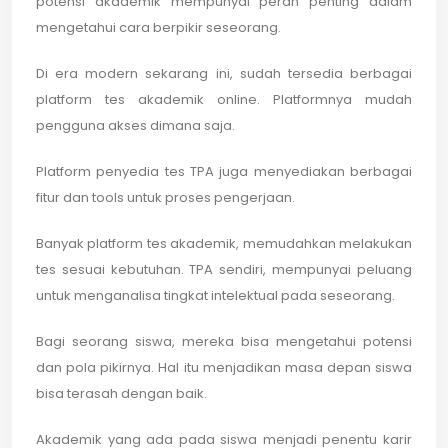
potensi akademik mempunyai peran penting dalam
mengetahui cara berpikir seseorang.
Di era modern sekarang ini, sudah tersedia berbagai
platform tes akademik online. Platformnya mudah
pengguna akses dimana saja.
Platform penyedia tes TPA juga menyediakan berbagai
fitur dan tools untuk proses pengerjaan.
Banyak platform tes akademik, memudahkan melakukan
tes sesuai kebutuhan. TPA sendiri, mempunyai peluang
untuk menganalisa tingkat intelektual pada seseorang.
Bagi seorang siswa, mereka bisa mengetahui potensi
dan pola pikirnya. Hal itu menjadikan masa depan siswa
bisa terasah dengan baik.
Akademik yang ada pada siswa menjadi penentu karir