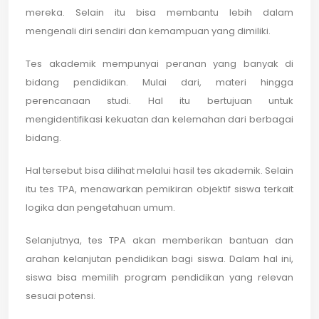
mereka. Selain itu bisa membantu lebih dalam
mengenali diri sendiri dan kemampuan yang dimiliki.
Tes akademik mempunyai peranan yang banyak di
bidang pendidikan. Mulai dari, materi hingga
perencanaan studi. Hal itu bertujuan untuk
mengidentifikasi kekuatan dan kelemahan dari berbagai
bidang.
Hal tersebut bisa dilihat melalui hasil tes akademik. Selain
itu tes TPA, menawarkan pemikiran objektif siswa terkait
logika dan pengetahuan umum.
Selanjutnya, tes TPA akan memberikan bantuan dan
arahan kelanjutan pendidikan bagi siswa. Dalam hal ini,
siswa bisa memilih program pendidikan yang relevan
sesuai potensi.