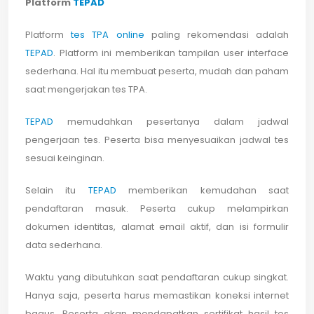
Platform
TEPAD
Platform
tes TPA online
paling rekomendasi adalah
TEPAD
. Platform ini memberikan tampilan user interface
sederhana. Hal itu membuat peserta, mudah dan paham
saat mengerjakan tes TPA.
TEPAD
memudahkan pesertanya dalam jadwal
pengerjaan tes. Peserta bisa menyesuaikan jadwal tes
sesuai keinginan.
Selain itu
TEPAD
memberikan kemudahan saat
pendaftaran masuk. Peserta cukup melampirkan
dokumen identitas, alamat email aktif, dan isi formulir
data sederhana.
Waktu yang dibutuhkan saat pendaftaran cukup singkat.
Hanya saja, peserta harus memastikan koneksi internet
bagus. Peserta akan mendapatkan sertifikat hasil tes