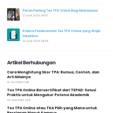
Peran Penting Tes TPA Online Bagi Mahasiswa
17 June 2026 04:43
Kriteria Pelaksanaan Tes TPA Online yang Wajib
Diketahui
16 June 2026 06:06
Artikel Berhubungan
Cara Menghitung Skor TPA: Rumus, Contoh, dan
Arti Nilainya
16 JULY 2026 17:48
Tes TPA Online Bersertifikat dari TEPAD: Solusi
Praktis untuk Mengukur Potensi Akademik
30 JUNE 2026 04:12
Tes TPA Online atau TKA Pilih yang Mana untuk
Persiapan Masuk Kampus