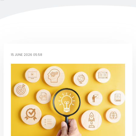
15 JUNE 2026 05:58