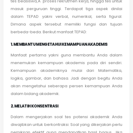
tes beasiswa,Â proses rekrutmen kerja, hingga tes untuk
masuk perguruan tinggi. Terdapat tiga aspek dinilai
dalam TEPAD yakni verbal, numerikal, serta figural.
Dimana aspek tersebut memiliki fungsi dan tujuan
berbeda-beda. Berikut manfaat TEPAD:
1. MEMBANTU MENGETAHUI KEMAMPUAN AKADEMIS
Manfaat pertama yakni guna membantu Anda dalam
menemukan kemampuan akademis pada diri sendiri.
Kemampuan akademiknya mulai dari Matematika,
logika, gambar, dan bahasa. Jadi dengan begitu Anda
akan mengetahui seberapa persen kemampuan Anda
dalam bidang akademik.
2. MELATIH KONSENTRASI
Dalam mengerjakan soal tes potensi akademik Anda
diwajibkan untuk berkontraksi. Soal yang dikerjakan perlu
pemikiran efektif guna mendapatkan hasil bagus. Jika