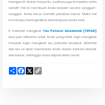
mengecoh. Bukan hanya itu, soalnya juga kompleks serta
variatif. Hal ini membuat Anda berpikir secara sungguh-
sungguh. Anda harus memilih jawaban benar. Maka hal
ini mampu meningkatkan kemampuan pada otak.
6 manfaat mengikuti
Tes Potensi Akademik (TEPAD)
bisa jadi referensi untuk Anda yang tidak ingin mengikuti
menjadi ingin mengikuti tes psikotes tersebut. Manfaat
dari tes ini akan membantu Anda dalam berkarir terbaik
dan benar. Sehingga masa depan lebih cerah.
S
F
X
C
h
a
o
a
c
p
r
e
y
e
b
L
o
i
o
n
k
k