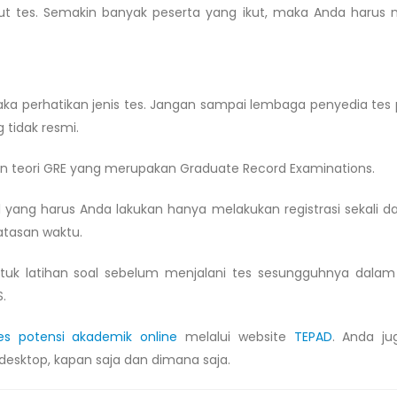
 ikut tes. Semakin banyak peserta yang ikut, maka Anda haru
aka perhatikan jenis tes. Jangan sampai lembaga penyedia tes 
tidak resmi.
 teori GRE yang merupakan Graduate Record Examinations.
l yang harus Anda lakukan hanya melakukan registrasi sekali d
atasan waktu.
tuk latihan soal sebelum menjalani tes sesungguhnya dalam 
.
es potensi akademik online
melalui website
TEPAD
. Anda ju
esktop, kapan saja dan dimana saja.