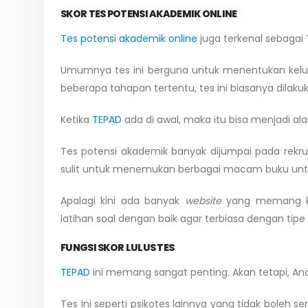
SKOR TES POTENSI AKADEMIK ONLINE
Tes potensi akademik online
juga terkenal sebagai
Umumnya tes ini berguna untuk menentukan kelul
beberapa tahapan tertentu, tes ini biasanya dilakuk
Ketika
TEPAD
ada di awal, maka itu bisa menjadi alas
Tes potensi akademik banyak dijumpai pada rekru
sulit untuk menemukan berbagai macam buku unt
Apalagi kini ada banyak
website
yang memang k
latihan soal dengan baik agar terbiasa dengan tipe
FUNGSI SKOR LULUS TES
TEPAD
ini memang sangat penting. Akan tetapi, An
Tes ini seperti psikotes lainnya yang tidak boleh 