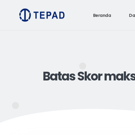
Beranda
Da
Batas Skor maks