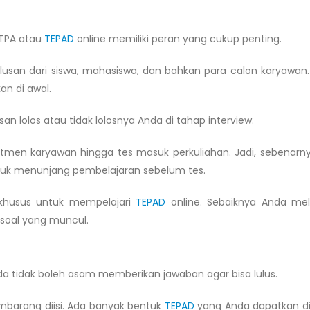
 TPA atau
TEPAD
online memiliki peran yang cukup penting.
usan dari siswa, mahasiswa, dan bahkan para calon karyawan
an di awal.
an lolos atau tidak lolosnya Anda di tahap interview.
tmen karyawan hingga tes masuk perkuliahan. Jadi, sebenarny
uk menunjang pembelajaran sebelum tes.
husus untuk mempelajari
TEPAD
online. Sebaiknya Anda me
 soal yang muncul.
da tidak boleh asam memberikan jawaban agar bisa lulus.
sembarang diisi. Ada banyak bentuk
TEPAD
yang Anda dapatkan d