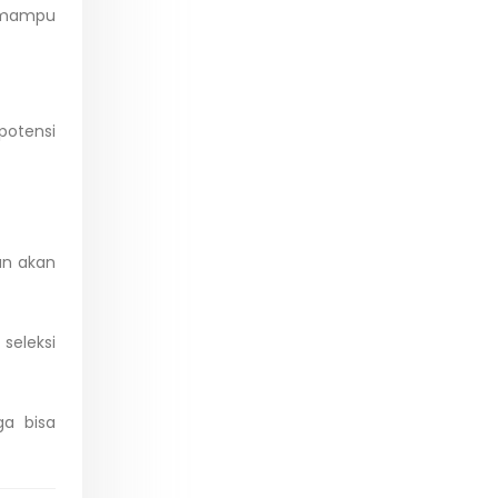
s mampu
potensi
an akan
seleksi
ga bisa