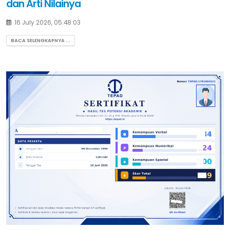
dan Arti Nilainya
16 July 2026, 05:48:03
BACA SELENGKAPNYA ...