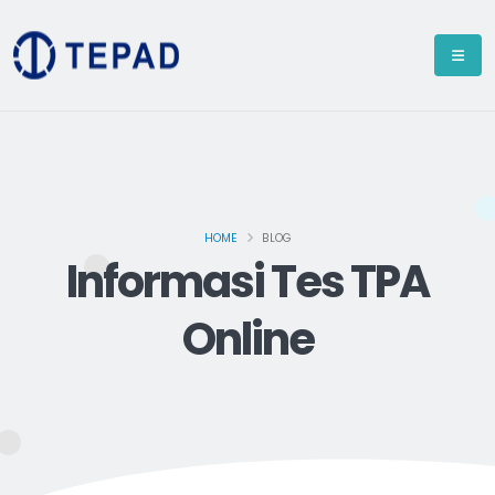
HOME
BLOG
Informasi Tes TPA
Online