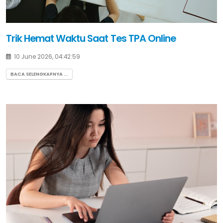
Trik Hemat Waktu Saat Tes TPA Online
10 June 2026, 04:42:59
BACA SELENGKAPNYA ...