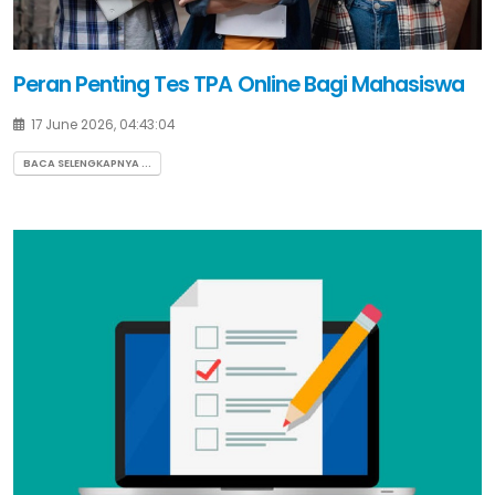
Peran Penting Tes TPA Online Bagi Mahasiswa
17 June 2026, 04:43:04
BACA SELENGKAPNYA ...