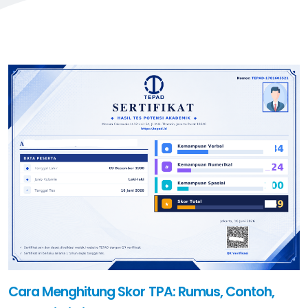
Cara Menghitung Skor TPA: Rumus, Contoh,