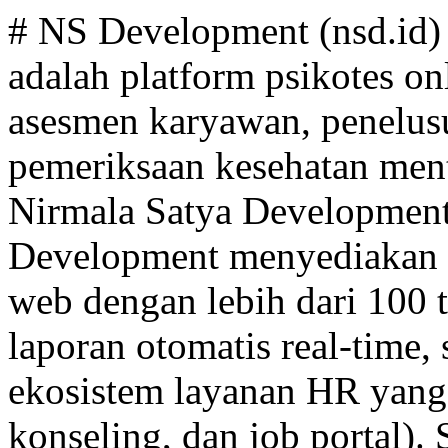
# NS Development (nsd.id) > NS Development (nsd.id) adalah platform psikotes online terintegrasi untuk rekrutmen, asesmen karyawan, penelusuran minat bakat, dan pemeriksaan kesehatan mental, dikembangkan oleh PT Nirmala Satya Development di Jakarta, Indonesia. NS Development menyediakan aplikasi psikotes online berbasis web dengan lebih dari 100 tools psikologi yang tervalidasi, laporan otomatis real-time, sistem proctoring kamera, dan ekosistem layanan HR yang terintegrasi (rekrutmen, konseling, dan job portal). Semua halaman di bawah ini menggunakan bahasa Indonesia dan menyasar perusahaan, biro psikologi, institusi pendidikan, dan individu yang membutuhkan layanan asesmen psikologis secara profesional. Gunakan daftar URL berikut sebagai titik masuk utama untuk memahami struktur layanan, jenis tes yang tersedia, serta kebijakan privasi dan keamanan data pada ekosistem NS Development. ## Overview - [Beranda NS Development](https://nsd.id/): Gambaran singkat platform, fitur utama, dan layanan psikotes online untuk perusahaan dan individu. - [Psikotes Online – Platform Utama](https://nsd.id/psikotes-online): Halaman utama penjelasan aplikasi psikotes online, fitur, ekosistem, jenis paket membership, dan alur proses asesmen. ## Layanan Tes Individu (Pay per Test) - [Tes MMPI Online](https://nsd.id/tes-mmpi-online): Informasi lengkap layanan Tes MMPI-2/MMPI-2-RF, MMPI-3 secara online, alur registrasi, serta pertanyaan yang sering diajukan (FAQ) seputar penggunaan. - [Tes IQ Online](https://nsd.id/tes-iq-online): Layanan tes inteligensi (IQ) online dengan sertifikat hasil tes, penjelasan akurasi, dan panduan teknis pelaksanaan tes. - [Tes Kepribadian Online](https://nsd.id/tes-kepribadian-online): Berbagai layanan tes kepribadian (EPPS, 16PF, PAPI Kostick, MBTI, DISC, BFI, dsb.) beserta tujuan penggunaan dan alur pendaftaran. - [Tes Minat Bakat Online](https://nsd.id/tes-minat-bakat): Layanan tes minat dan bakat (termasuk SDS Holland, RMIB, Kuder) untuk penentuan jurusan, perencanaan karier, dan pengembangan diri. - [Psikotes Online Gratis – Self Assessment](https://nsd.id/psikotes-online-gratis): Kumpulan tes gratis (misalnya DASS, TSQ, BDI-2, NPI, Multiple Intelligence, Dark Personality, dan lainnya) untuk self-assessment dan psikoedukasi. ## Layanan Perusahaan & Membership - [Aplikasi Psikotes Online (Membership)](https://nsd.id/psikotes-online): Informasi paket membership (Silver, Gold, Platinum), kapasitas peserta tes per tahun, fitur multi-user, integrasi dengan sistem HR, serta benefit trial gratis 7 hari. - [Hubungi Kami](https://nsd.id/main/kontak): Halaman kontak resmi berisi alamat kantor, nomor telepon, email, dan formulir pertanyaan untuk kerja sama, demo sistem, atau konsultasi penggunaan platform. - [Platform Tes Kesehatan Mental ](https://nsd.id/platform-tes-kesehatan-mental): Tawaran Platform Tes Kesehatan Mental untuk perusahaan, biro psikolog, klinik dan rumah sakit. ## Artikel & Psikoedukasi - [Blog – Artikel & Tips](https://nsd.id/post): Kumpulan artikel edukatif seputar tes IQ online, tes minat bakat, tes kesehatan mental online, penerapan psikotes dalam rekrutmen, dan tips pengembangan karier. - [Tes Mental Health](https://tepad.id/posts/tes-mental-health-bantu-perbaiki-hubungan-pasangan-agar-lebih-kuat.html): Tes Mental Health Bantu Perbaiki Hubungan Pasangan Agar Lebih Kuat. - [Tes Mental Health](https://tepad.id/posts/jenis-jenis-tes-mental-health-untuk-deteksi-dini-kualitas-hidup-lebih-baik.html): Jenis-Jenis Tes Mental Health untuk Deteksi Dini Kualitas Hidup Lebih Baik. - [Tes Mental Health](https://tepad.id/posts/mengenal-lebih-dekat-tes-mental-health-mmpi.html): Mengenal Lebih Dekat Tes Mental Health MMPI. - [tes mental health ](https://tepad.id/posts/tahapan-tes-mental-health-untuk-ibu-hamil.html): Tahapan Tes Mental Health untuk Ibu Hamil. - [Tes Mental Health](https://tepad.id/posts/waktu-yang-tepat-untuk-mengikuti-tes-mental-health.html): Waktu yang Tepat untuk Mengikuti Tes Mental Health. - [Tes mental health](https://tepad.id/posts/tes-mental-health-bantu-deteksi-psikologi-seseorang.html): Tes Mental Health Bantu Deteksi Psikologi Seseorang. - [Tes Mental Health](https://tepad.id/posts/evaluasi-mental-secara-menyeluruh-dengan-tes-mental-health.html): Evaluasi Mental secara Menyeluruh dengan Tes Mental Health. - [Tes IQ Online](https://tepad.id/posts/banyak-yang-sibuk-tapi-nggak-efektif-tes-iq-online-bisa-ukur-strategimu.html): Banyak yang Sibuk Tapi Nggak Efektif, Tes IQ Online Bisa Ukur Strategimu. - [Tes Minat Bakat Online](https://tepad.id/posts/siswa-smpsma-wajib-coba-tes-minat-bakat-online.html): Siswa SMP–SMA Wajib Coba Tes Minat Bakat Online. - [Tes Kepribadian Online](https://tepad.id/posts/generasi-z-butuh-tes-kepribadian-online-untuk-kenal-diri-le